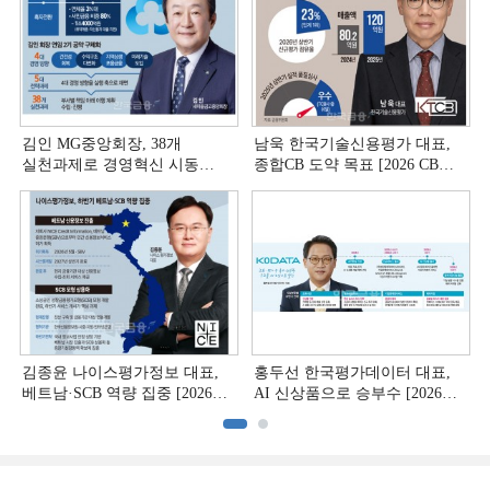
김인 MG중앙회장, 38개
남욱 한국기술신용평가 대표,
실천과제로 경영혁신 시동
종합CB 도약 목표 [2026 CB사
[상호금융 경영혁신 진단 ①]
하반기 전략 ③]
김종윤 나이스평가정보 대표,
홍두선 한국평가데이터 대표,
베트남·SCB 역량 집중 [2026
AI 신상품으로 승부수 [2026
CB사 하반기 전략 ②]
CB사 하반기 전략 ①]