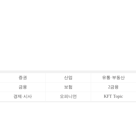
증권
산업
유통·부동산
금융
보험
2금융
경제·시사
오피니언
KFT Topic
전체서비스
Copyrightⓒ
한국금융신문 All Rights Reserved.