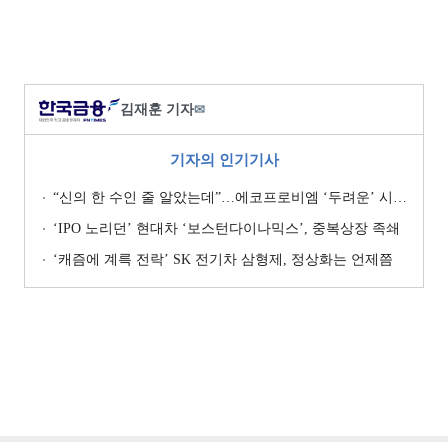
김재훈 기자
✉
기자의 인기기사
“신의 한 수인 줄 알았는데”…에코프로비엠 ‘두려운’ 시나리오
‘IPO 노리던’ 현대차 ‘보스턴다이나믹스’, 중복상장 족쇄
‘캐즘에 계륵 전락’ SK 전기차 삼형제, 정상화는 언제쯤