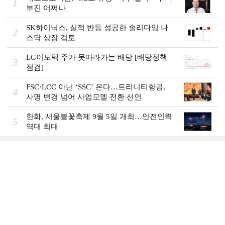
1
부진 어쩌나
SK하이닉스, 실적 반등 성공한 솔리다임 나
2
스닥 상장 검토
LG이노텍 주가 못따라가는 배당 [배당정책
3
점검]
FSC·LCC 아닌 ‘SSC’ 온다…트리니티항공,
4
사명 변경 넘어 사업모델 전환 선언
한화, 서울불꽃축제 9월 5일 개최…안전인력
5
역대 최대