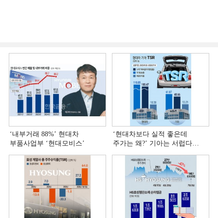
‘내부거래 88%ʼ 현대차
‘현대차보다 실적 좋은데
부품사업부 ‘현대모비스ʼ
주가는 왜?ʼ 기아는 서럽다
[정답은 TSR]