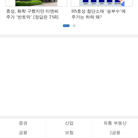
효성, 화학 구했지만 티엔씨
HS효성 첨단소재 ‘승부수’에
주가 ‘반토막’ [정답은 TSR]
주가는 하락 왜?
증권
산업
유통·부동산
금융
보험
2금융