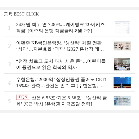
금융 BEST CLICK
24개월 최고 연 7.00%…케이뱅크 '마이키즈
1
적금' [이주의 은행 적금금리-8월 2주]
이환주 KB국민은행장, ‘생산적’ 체질 전환
2
‘성과’…자본효율 ‘과제’ [2027 은행장 레이
스 개막]
“전쟁 치르고 도시 다시 세운 돈”…어린이들
3
이 증권으로 읽은 회복의 역사
수협은행, ‘2000억’ 상상인증권 품어도 CET1
4
15%대 관측…관건은 인수 후 [수협은행, 금
융그룹의 꿈②]
DQN
산은 6.55조·기은 5.56조…‘생산적 금
5
융ʼ 공급 박차 [은행권 자금조달 전략]