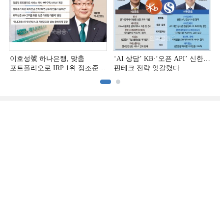
이호성號 하나은행, 맞춤
‘AI 상담’ KB·‘오픈 API’ 신한…
포트폴리오로 IRP 1위 정조준
핀테크 전략 엇갈렸다
[은행권 연금 방어전]
[