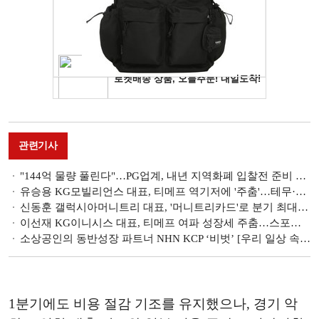
관련기사
"144억 물량 풀린다"…PG업계, 내년 지역화폐 입찰전 준비 착수 [이재명 정부 정책기류]
유승용 KG모빌리언스 대표, 티메프 역기저에 '주춤'…테무·알리 등 중국 이커머스 확대 [PG사 2025 1분기 실적]
신동훈 갤럭시아머니트리 대표, '머니트리카드'로 분기 최대 영업이익 견인 [PG사 2025 1분기 실적]
이선재 KG이니시스 대표, 티메프 여파 성장세 주춤…스포츠·IT 가맹점 유치로 대응 [PG사 2025 1분기 실적]
소상공인의 동반성장 파트너 NHN KCP ‘비벗’ [우리 일상 속 PG사]
1분기에도 비용 절감 기조를 유지했으나, 경기 악