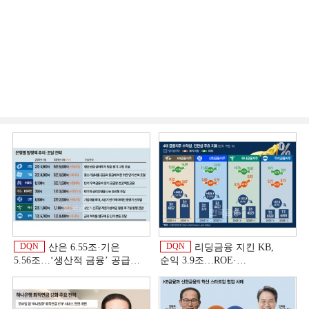
DQN
DQN
산은 6.55조·기은
리딩금융 지킨 KB,
5.56조…‘생산적 금융ʼ 공급
순익 3.9조…ROE·
박차 [은행권 자금조달 전략]
비용효율성까지 선두 [2026
상반기 금융 리그테이블]