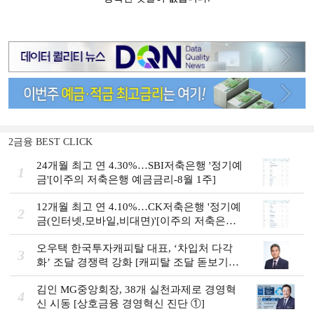
2금융 BEST CLICK
24개월 최고 연 4.30%…SBI저축은행 '정기예
1
금'[이주의 저축은행 예금금리-8월 1주]
12개월 최고 연 4.10%…CK저축은행 '정기예
2
금(인터넷,모바일,비대면)'[이주의 저축은행
예금금리-8월 1주]
오우택 한국투자캐피탈 대표, ‘차입처 다각
3
화ʼ 조달 경쟁력 강화 [캐피탈 조달 돋보기
(12)]
김인 MG중앙회장, 38개 실천과제로 경영혁
4
신 시동 [상호금융 경영혁신 진단 ①]