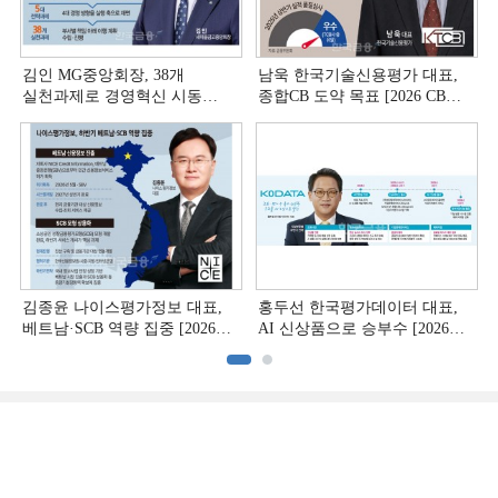
김인 MG중앙회장, 38개
남욱 한국기술신용평가 대표,
실천과제로 경영혁신 시동
종합CB 도약 목표 [2026 CB사
[상호금융 경영혁신 진단 ①]
하반기 전략 ③]
김종윤 나이스평가정보 대표,
홍두선 한국평가데이터 대표,
베트남·SCB 역량 집중 [2026
AI 신상품으로 승부수 [2026
CB사 하반기 전략 ②]
CB사 하반기 전략 ①]