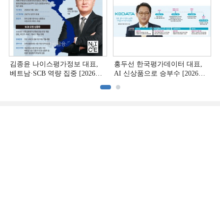
김종윤 나이스평가정보 대표,
홍두선 한국평가데이터 대표,
베트남·SCB 역량 집중 [2026
AI 신상품으로 승부수 [2026
CB사 하반기 전략 ②]
CB사 하반기 전략 ①]