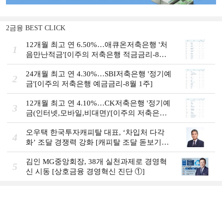
2금융 BEST CLICK
12개월 최고 연 6.50%…애큐온저축은행 '처
1
음만난적금'[이주의 저축은행 적금금리-8월
1주]
24개월 최고 연 4.30%…SBI저축은행 '정기예
2
금'[이주의 저축은행 예금금리-8월 1주]
12개월 최고 연 4.10%…CK저축은행 '정기예
3
금(인터넷,모바일,비대면)'[이주의 저축은행
예금금리-8월 1주]
오우택 한국투자캐피탈 대표, ‘차입처 다각
4
화ʼ 조달 경쟁력 강화 [캐피탈 조달 돋보기
(12)]
김인 MG중앙회장, 38개 실천과제로 경영혁
5
신 시동 [상호금융 경영혁신 진단 ①]