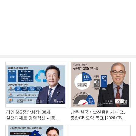
김인 MG중앙회장, 38개
남욱 한국기술신용평가 대표,
실천과제로 경영혁신 시동
종합CB 도약 목표 [2026 CB사
[상호금융 경영혁신 진단 ①]
하반기 전략 ③]