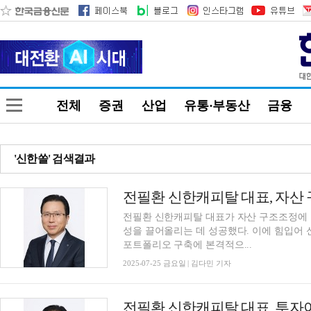
전체
증권
산업
유통·부동산
금융
'신한쏠' 검색결과
전필환 신한캐피탈 대표가 자산 구조조정에 
성을 끌어올리는 데 성공했다. 이에 힘입어
포트폴리오 구축에 본격적으...
2025-07-25 금요일 | 김다민 기자