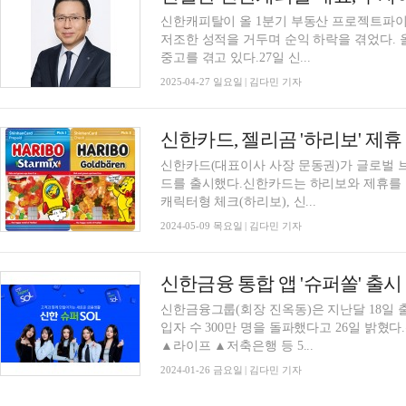
신한캐피탈이 올 1분기 부동산 프로젝트파이낸
저조한 성적을 거두며 순익 하락을 겪었다. 
중고를 겪고 있다.27일 신...
2025-04-27 일요일 | 김다민 기자
신한카드, 젤리곰 '하리보' 제
신한카드(대표이사 사장 문동권)가 글로벌 브
드를 출시했다.신한카드는 하리보와 제휴를 맺어
캐릭터형 체크(하리보), 신...
2024-05-09 목요일 | 김다민 기자
신한금융 통합 앱 '슈퍼쏠' 출시 
신한금융그룹(회장 진옥동)은 지난달 18일 출시
입자 수 300만 명을 돌파했다고 26일 밝
▲라이프 ▲저축은행 등 5...
2024-01-26 금요일 | 김다민 기자