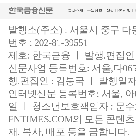
회사소개
구독신청
정정·반론 신청
발행소(주소) : 서울시 중구 
번호 : 202-81-39551
제호: 한국금융 ㅣ 발행.편집인 : 
신문사업 등록번호: 서울,다0655
행.편집인 : 김봉국 ㅣ 발행일자:
인터넷신문 등록번호: 서울, 아03
일 ㅣ 청소년보호책임자 : 문수
FNTIMES.COM의 모든 콘텐
재, 복사, 배포 등을 금합니다.