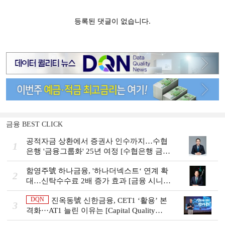
금융 BEST CLICK
공적자금 상환에서 증권사 인수까지…수협
1
은행 '금융그룹화' 25년 여정 [수협은행 금융
그룹의 꿈①]
함영주號 하나금융, '하나더넥스트‘ 연계 확
2
대…신탁수수료 2배 증가 효과 [금융 시니어
비즈니스 돋보기]
DQN
진옥동號 신한금융, CET1 ‘활용’ 본
3
격화···AT1 늘린 이유는 [Capital Quality
Review]