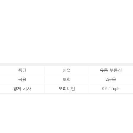
증권
산업
유통·부동산
금융
보험
2금융
경제·시사
오피니언
KFT Topic
전체서비스
Copyrightⓒ
한국금융신문 All Rights Reserved.