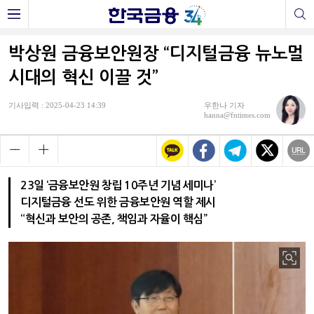
박상원 금융보안원장 “디지털금융 뉴노멀
시대의 혁신 이끌 것”
기사입력 : 2025-04-23 14:39
우한나 기자
hanna@fntimes.com
23일 ‘금융보안원 창립 10주년 기념 세미나’
디지털금융 선도 위한 금융보안원 역할 제시
“혁신과 보안의 공존, 책임과 자율이 핵심”