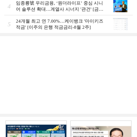
임종룡號 우리금융, ‘원더라이프’ 중심 시니
4
어 솔루션 확대…계열사 시너지 '관건' [금융
시니어 비즈니스 돋보기]
24개월 최고 연 7.00%…케이뱅크 '마이키즈
5
적금' [이주의 은행 적금금리-8월 2주]