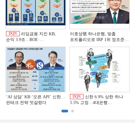
DQN
리딩금융 지킨 KB,
이호성號 하나은행, 맞춤
순익 3.9조…ROE·
포트폴리오로 IRP 1위 정조준
비용효율성까지 선두 [2026
[은행권 연금 방어전]
이
상반기 금융 리그테이블]
DQN
‘AI 상담’ KB·‘오픈 API’ 신한…
신한 6.9% 상한·하나
핀테크 전략 엇갈렸다
5.5% 고정…4대은행
중금리대출 승부수
이