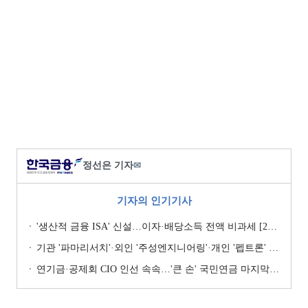
정선은 기자
✉
기자의 인기기사
'생산적 금융 ISA' 신설…이자·배당소득 전액 비과세 [2026 세제개편안]
기관 '파마리서치'·외인 '주성엔지니어링'·개인 '펩트론' 1위 [주간 코스닥 순매수- 2026년 7월27일~7월31일]
연기금·공제회 CIO 인선 속속…'큰 손' 국민연금 마지막 타자