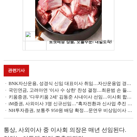
관련기사
​BNK자산운용, 성경식 신임 대표이사 취임…자산운용업 경쟁력 강화 다짐
국민연금, 고려아연 '이사 수 상한' 찬성 결정…최윤범 손 들어줘
키움증권, '다우키움 2세' 김동준 사내이사 선임…이사회 합류 [금융권 주총]
iM증권, 사외이사 3명 신규선임…"흑자전환과 신사업 추진 확대 총력" [금융권 주총]
NH투자증권, 보통주 950원 배당 확정…문연우 비상임이사 재선임 [금융권 주총]
통상, 사외이사 중 이사회 의장은 매년 선임된다.