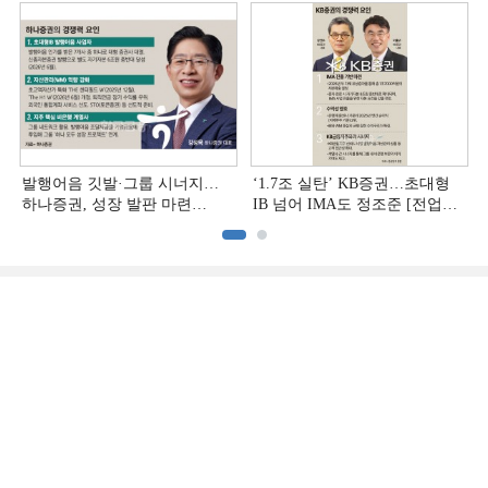
발행어음 깃발·그룹 시너지…
‘1.7조 실탄’ KB증권…초대형
하나증권, 성장 발판 마련
IB 넘어 IMA도 정조준 [전업계
[전업계 추격하는 은행계
추격하는 은행계 증권사 (2)]
증권사 (3)]