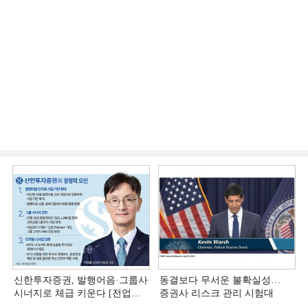
신한투자증권, 발행어음·그룹사
동결보다 무서운 불확실성…
시너지로 체급 키운다 [전업계
증권사 리스크 관리 시험대
추격하는 은행계 증권사 (4)]