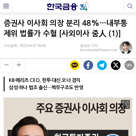
증권사 이사회 의장 분리 48%…내부통
제위 법률가 수혈 [사외이사 줌人 (1)]
기사입력 : 2025-04-07 00:00
정선은 기자
bravebambi@fntimes.com
KB·메리츠 CEO, 한투·대신 오너 겸직
삼성·하나 법조 출신…책무구조도 반영