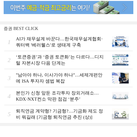
증권 BEST CLICK
AI가 재무설계 바꾼다…한국재무설계협회·
1
쿼터백 '베러웰스'로 생태계 구축
‘토큰증권’과 ‘증권 토큰화’는 다르다…디지
2
털 자본시장 다음 단계는
"남아야 하나, 이사가야 하나"…세제개편안
3
에 ISA 투자자 셈법 복잡
본인가 신청 앞둔 조각투자 장외거래소…
4
KDX·NXT컨소 막판 점검 ‘분주’
퇴직연금 계약형? 기금형?…기금화 제도 정
5
비 뭐길래 [기금형 퇴직연금 추진 (상)]