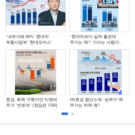
‘내부거래 88%ʼ 현대차
‘현대차보다 실적 좋은데
부품사업부 ‘현대모비스ʼ
주가는 왜?ʼ 기아는 서럽다
[정답은 TSR]
효성, 화학 구했지만 티엔씨
HS효성 첨단소재 ‘승부수’에
주가 ‘반토막’ [정답은 TSR]
주가는 하락 왜?