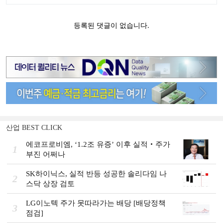
산업 BEST CLICK
에코프로비엠, ‘1.2조 유증’ 이후 실적‧주가
1
부진 어쩌나
SK하이닉스, 실적 반등 성공한 솔리다임 나
2
스닥 상장 검토
LG이노텍 주가 못따라가는 배당 [배당정책
3
점검]