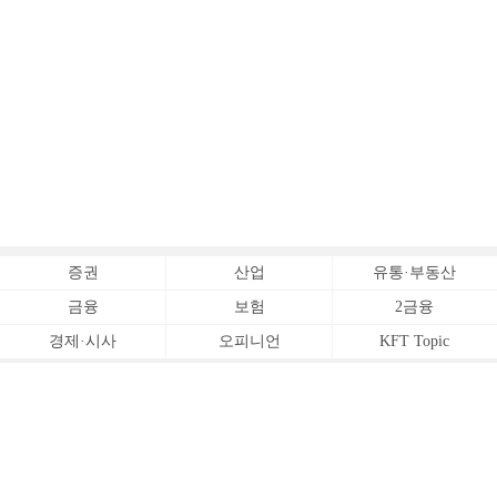
증권
산업
유통·부동산
금융
보험
2금융
경제·시사
오피니언
KFT Topic
전체서비스
Copyrightⓒ
한국금융신문 All Rights Reserved.