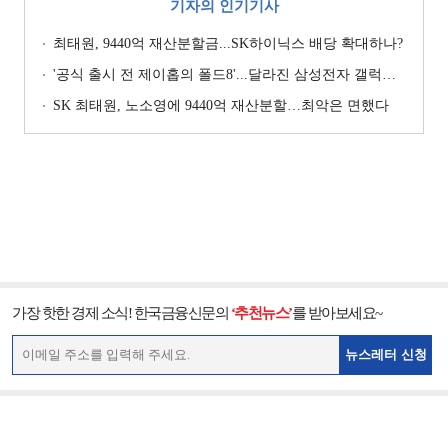
기자의 인기기사
최태원, 9440억 재산분할금...SK하이닉스 배당 확대하나?
'공식 출시 전 제이홉의 폴드8'...달라진 삼성전자 갤럭시 마케팅?
SK 최태원, 노소영에 9440억 재산분할…최악은 면했다
가장 핫한 경제 소식! 한국금융신문의
‘추천뉴스’
를 받아보세요~
뉴스레터 신청