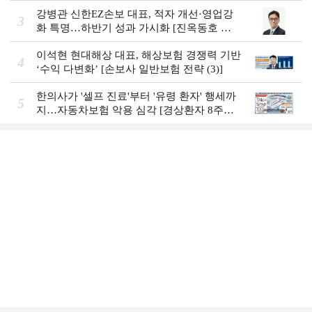
권 하투(夏鬪)]
강병관 신한EZ손보 대표, 적자 개선·영업강
3
화 특명…하반기 성과 가시화 [진옥동호 신
한금융, 부스트업 점검]
이석현 현대해상 대표, 해상보험 경쟁력 기반
4
‘수익 다변화ʼ [손보사 일반보험 전략 (3)]
한의사가 '셀프 진료'부터 '유령 환자' 행세까
5
지…자동차보험 악용 심각 [경상환자 8주룰
도입 초읽기]