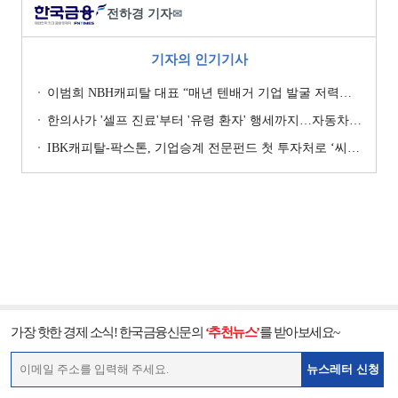
전하경 기자
✉
기자의 인기기사
이범희 NBH캐피탈 대표 “매년 텐배거 기업 발굴 저력…올해 ROE 20% 목표”
한의사가 '셀프 진료'부터 '유령 환자' 행세까지…자동차보험 악용 심각 [경상환자 8주룰 도입 초읽기]
IBK캐피탈-팍스톤, 기업승계 전문펀드 첫 투자처로 ‘씨엠디기술단’ 낙점 [캐피탈사 돋보기]
가장 핫한 경제 소식! 한국금융신문의
‘추천뉴스’
를 받아보세요~
뉴스레터 신청