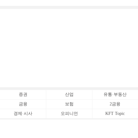
증권
산업
유통·부동산
금융
보험
2금융
경제·시사
오피니언
KFT Topic
전체서비스