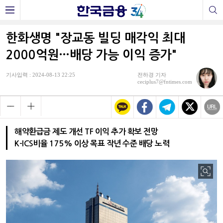
한화생명 "장교동 빌딩 매각익 최대
2000억원…배당 가능 이익 증가"
기사입력 : 2024-08-13 22:25
전하경 기자
ceciplus7@fntimes.com
해약환급금 제도 개선 TF 이익 추가 확보 전망
K-ICS비율 175% 이상 목표 작년 수준 배당 노력