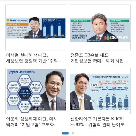
이석현 현대해상 대표,
정종표 DB손보 대표,
해상보험 경쟁력 기반 ‘수익
기업성보험 확대…해외 사업
다변화ʼ [손보사 일반보험 전략
다변화 [손보사 일반보험 전략
(3)]
(2)]
이문화 삼성화재 대표, 미래
신한라이프 기본자본 K-ICS
먹거리 ‘기업보험’ 고도화
95.93%…위험액 관리 난이도
[손보사 일반보험 전략 (1)]
상승 [보험사 기본자본 점검]