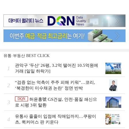
유통·부동산 BEST CLICK
관악구 '두산' 26평, 3.2억 떨어진 10.5억원에
1
거래 [일일 하락가]
“검증 없는 억측이 주주 피해 키워”…코리,
2
‘북경한미 미수채권 논란’ 정면 반박
DQN
허윤홍號 GS건설, 안전·품질 쇄신으
3
로 시평 3위 탈환
유통사 줄줄이 입점에 직매입까지…쿠팡이
4
츠, 퀵커머스 판 키운다