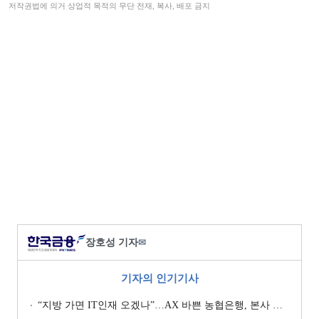
저작권법에 의거 상업적 목적의 무단 전재, 복사, 배포 금지
장호성 기자
✉
기자의 인기기사
“지방 가면 IT인재 오겠나”…AX 바쁜 농협은행, 본사 이전설에 ‘긴장’ [막 오른 금융권 하투(夏鬪)]