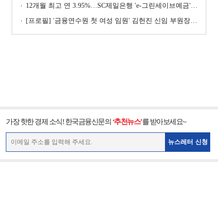
12개월 최고 연 3.95%…SC제일은행 'e-그린세이브예금' [이주의 은행 예금금리-8월 1주]
[프로필] '금융연수원 첫 여성 임원' 김헌진 신임 부원장···교육·디지털·기획 '올라운더'
가장 핫한 경제 소식! 한국금융신문의
‘추천뉴스’
를 받아보세요~
뉴스레터 신청