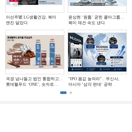
이선주號 LG생활건강, 북미
윤상현 ‘원톱ʼ 굳힌 콜마그룹…
엔진 달았다
북미 재건 속도 낸다
국경 넘나들고 법인 통합하고…
“IPO 몸값 높여라”…무신사,
롯데웰푸드 ‘ONE’, 숫자로
아시아 ‘삼각 편대’ 공략
증명하다