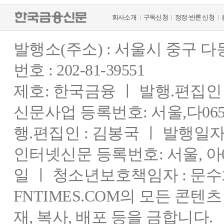
회사소개
구독신청
정정·반론 신청
발행소(주소) : 서울시 중구 
번호 : 202-81-39551
제호: 한국금융 ㅣ 발행.편집인 : 
신문사업 등록번호: 서울,다0655
행.편집인 : 김봉국 ㅣ 발행일자:
인터넷신문 등록번호: 서울, 아03
일 ㅣ 청소년보호책임자 : 문수
FNTIMES.COM의 모든 콘텐
재, 복사, 배포 등을 금합니다.