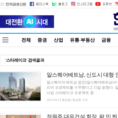
전체
증권
산업
유통·부동산
금융
'스타레이크' 검색결과
알스퀘어베트남, 신도시 대형 
알스퀘어의 베트남 법인(알스퀘어베트남)이 
리어 프로젝트를 수주했다고 15일 밝혔다.
사업 스타레이크 프로젝트 중 ...
2025-04-15 화요일 | 한상현 기자