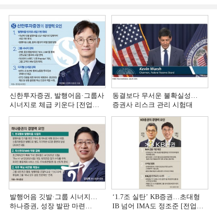
신한투자증권, 발행어음·그룹사
동결보다 무서운 불확실성…
시너지로 체급 키운다 [전업계
증권사 리스크 관리 시험대
추격하는 은행계 증권사 (4)]
발행어음 깃발·그룹 시너지…
‘1.7조 실탄’ KB증권…초대형
하나증권, 성장 발판 마련
IB 넘어 IMA도 정조준 [전업계
[전업계 추격하는 은행계
추격하는 은행계 증권사 (2)]