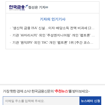
정선은 기자
✉
기자의 인기기사
'생산적 금융 ISA' 신설…이자·배당소득 전액 비과세 [2026 세제개편안]
기관 '파마리서치'·외인 '주성엔지니어링'·개인 '펩트론' 1위 [주간 코스닥 순매수- 2026년 7월27일~7월31일]
기관 '원익IPS'·외인 'ISC'·개인 '펩트론' 1위 [주간 코스닥 순매수- 2026년 7월6일~7월10일]
가장 핫한 경제 소식! 한국금융신문의
‘추천뉴스’
를 받아보세요~
뉴스레터 신청