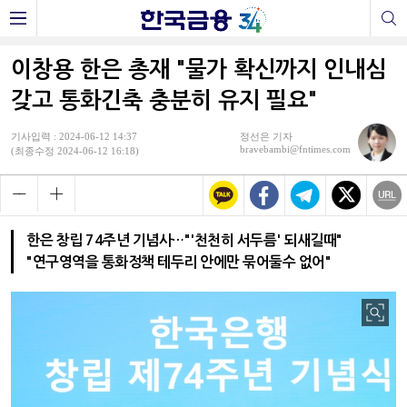
이창용 한은 총재 "물가 확신까지 인내심
갖고 통화긴축 충분히 유지 필요"
기사입력 : 2024-06-12 14:37
정선은 기자
bravebambi@fntimes.com
(최종수정 2024-06-12 16:18)
한은 창립 74주년 기념사…"'천천히 서두름' 되새길때"
"연구영역을 통화정책 테두리 안에만 묶어둘수 없어"