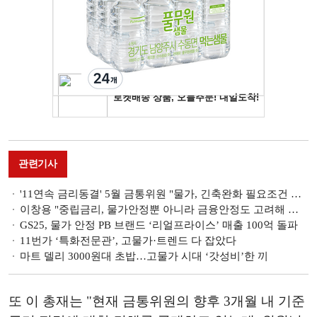
관련기사
'11연속 금리동결' 5월 금통위원 "물가, 긴축완화 필요조건 점차 충족…성장 영향 점검"
이창용 "중립금리, 물가안정뿐 아니라 금융안정도 고려해 추정"
GS25, 물가 안정 PB 브랜드 ‘리얼프라이스’ 매출 100억 돌파
11번가 ‘특화전문관’, 고물가·트렌드 다 잡았다
마트 델리 3000원대 초밥…고물가 시대 ‘갓성비’한 끼
또 이 총재는 "현재 금통위원의 향후 3개월 내 기준