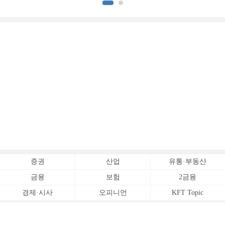
증권사 (3)]
증권
산업
유통·부동산
금융
보험
2금융
경제·시사
오피니언
KFT Topic
전체서비스