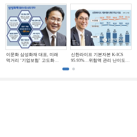
다변화ʼ [손보사 일반보험 전략
다변화 [손보사 일반보험 전략
(3)]
(2)]
이문화 삼성화재 대표, 미래
신한라이프 기본자본 K-ICS
먹거리 ‘기업보험’ 고도화
95.93%…위험액 관리 난이도
[손보사 일반보험 전략 (1)]
상승 [보험사 기본자본 점검]