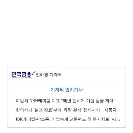
전하경 기자
✉
기자의 인기기사
이범희 NBH캐피탈 대표 “매년 텐배거 기업 발굴 저력…올해 ROE 20% 목표”
한의사가 '셀프 진료'부터 '유령 환자' 행세까지…자동차보험 악용 심각 [경상환자 8주룰 도입 초읽기]
IBK캐피탈-팍스톤, 기업승계 전문펀드 첫 투자처로 ‘씨엠디기술단’ 낙점 [캐피탈사 돋보기]