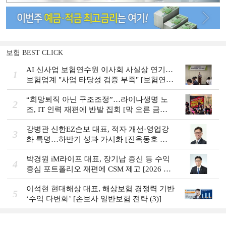
보험 BEST CLICK
AI 신사업 보험연수원 이사회 사실상 연기…
1
보험업계 "사업 타당성 검증 부족" [보험연수
원 AI사업 논란]
“희망퇴직 아닌 구조조정”…라이나생명 노
2
조, IT 인력 재편에 반발 집회 [막 오른 금융
권 하투(夏鬪)]
강병관 신한EZ손보 대표, 적자 개선·영업강
3
화 특명…하반기 성과 가시화 [진옥동호 신
한금융, 부스트업 점검]
박경원 iM라이프 대표, 장기납 종신 등 수익
4
중심 포트폴리오 재편에 CSM 제고 [2026 금
융사 상반기 실적]
이석현 현대해상 대표, 해상보험 경쟁력 기반
5
‘수익 다변화ʼ [손보사 일반보험 전략 (3)]