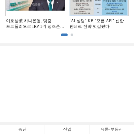
이호성號 하나은행, 맞춤
‘AI 상담’ KB·‘오픈 API’ 신한…
포트폴리오로 IRP 1위 정조준
핀테크 전략 엇갈렸다
[은행권 연금 방어전]
증권
산업
유통·부동산