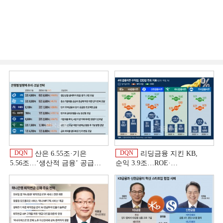
DQN
DQN
산은 6.55조·기은
리딩금융 지킨 KB,
5.56조…‘생산적 금융ʼ 공급
순익 3.9조…ROE·
박차 [은행권 자금조달 전략]
비용효율성까지 선두 [2026
상반기 금융 리그테이블]