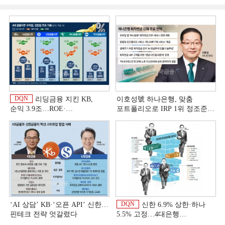
DQN
리딩금융 지킨 KB,
이호성號 하나은행, 맞춤
순익 3.9조…ROE·
포트폴리오로 IRP 1위 정조준
비용효율성까지 선두 [2026
[은행권 연금 방어전]
이
상반기 금융 리그테이블]
DQN
‘AI 상담’ KB·‘오픈 API’ 신한…
신한 6.9% 상한·하나
핀테크 전략 엇갈렸다
5.5% 고정…4대은행
중금리대출 승부수
이