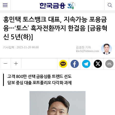
홍민택 토스뱅크 대표, 지속가능 포용금
융…‘토스’ 흑자전환까지 한걸음 [금융혁
신 5년(하)]
기사입력 : 2023-11-20 00:00
김경찬 기자
kkch@fntimes.com
고객 800만 선택 금융상품 트렌드 선도
담보 중심 대출 포트폴리오 다각화 과제