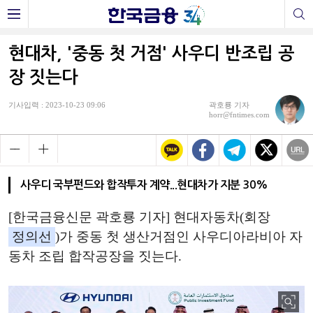
현대차, '중동 첫 거점' 사우디 반조립 공
장 짓는다
기사입력 : 2023-10-23 09:06
곽호룡 기자
horr@fntimes.com
사우디 국부펀드와 합작투자 계약...현대차가 지분 30%
[한국금융신문 곽호룡 기자] 현대자동차(회장
정의선
)가 중동 첫 생산거점인 사우디아라비아 자
동차 조립 합작공장을 짓는다.