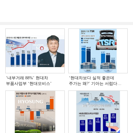
‘내부거래 88%ʼ 현대차
‘현대차보다 실적 좋은데
부품사업부 ‘현대모비스ʼ
주가는 왜?ʼ 기아는 서럽다
[정답은 TSR]