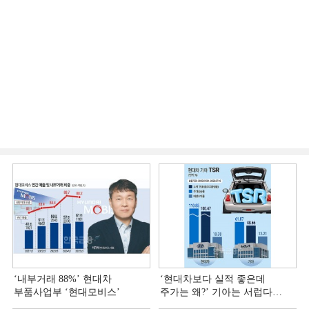
‘내부거래 88%ʼ 현대차
‘현대차보다 실적 좋은데
부품사업부 ‘현대모비스ʼ
주가는 왜?ʼ 기아는 서럽다
[정답은 TSR]