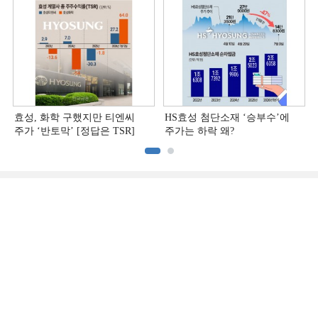
효성, 화학 구했지만 티엔씨
HS효성 첨단소재 ‘승부수’에
주가 ‘반토막’ [정답은 TSR]
주가는 하락 왜?