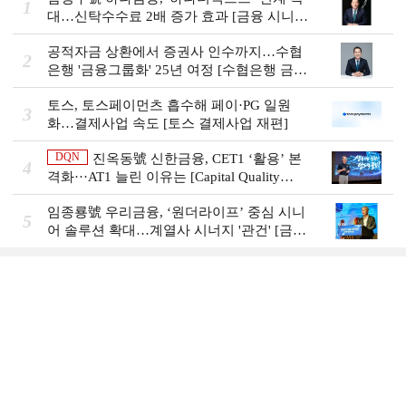
1
대…신탁수수료 2배 증가 효과 [금융 시니어
비즈니스 돋보기]
공적자금 상환에서 증권사 인수까지…수협
2
은행 '금융그룹화' 25년 여정 [수협은행 금융
그룹의 꿈①]
토스, 토스페이먼츠 흡수해 페이·PG 일원
3
화…결제사업 속도 [토스 결제사업 재편]
DQN
진옥동號 신한금융, CET1 ‘활용’ 본
4
격화···AT1 늘린 이유는 [Capital Quality
Review]
임종룡號 우리금융, ‘원더라이프’ 중심 시니
5
어 솔루션 확대…계열사 시너지 '관건' [금융
시니어 비즈니스 돋보기]