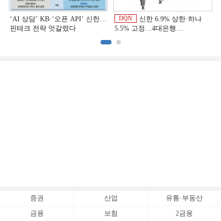
DQN
‘AI 상담’ KB·‘오픈 API’ 신한…
신한 6.9% 상한·하나
핀테크 전략 엇갈렸다
5.5% 고정…4대은행
중금리대출 승부수
이
증권
산업
유통·부동산
금융
보험
2금융