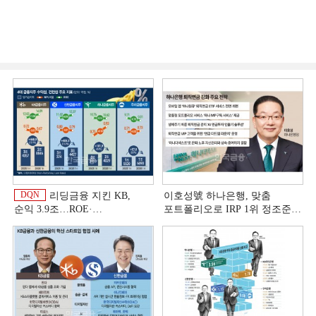
DQN
리딩금융 지킨 KB,
이호성號 하나은행, 맞춤
순익 3.9조…ROE·
포트폴리오로 IRP 1위 정조준
비용효율성까지 선두 [2026
[은행권 연금 방어전]
이
상반기 금융 리그테이블]