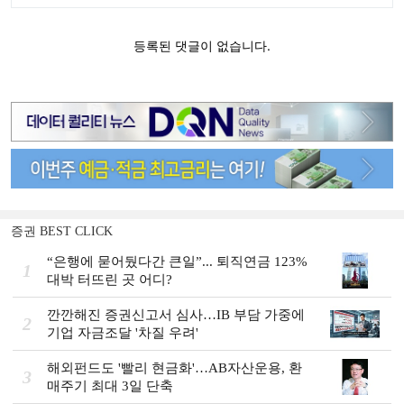
증권 BEST CLICK
“은행에 묻어뒀다간 큰일”... 퇴직연금 123%
1
대박 터뜨린 곳 어디?
깐깐해진 증권신고서 심사…IB 부담 가중에
2
기업 자금조달 '차질 우려'
해외펀드도 '빨리 현금화'…AB자산운용, 환
3
매주기 최대 3일 단축