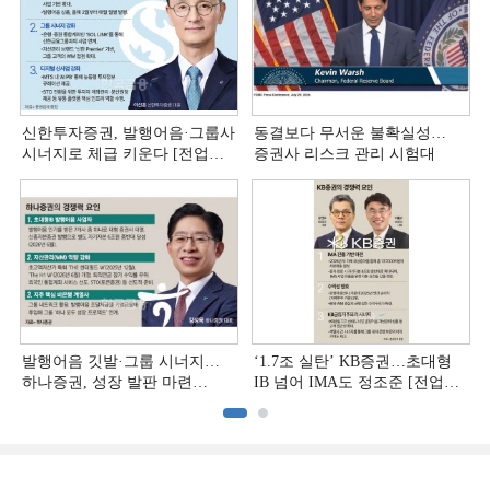
신한투자증권, 발행어음·그룹사
동결보다 무서운 불확실성…
시너지로 체급 키운다 [전업계
증권사 리스크 관리 시험대
추격하는 은행계 증권사 (4)]
발행어음 깃발·그룹 시너지…
‘1.7조 실탄’ KB증권…초대형
하나증권, 성장 발판 마련
IB 넘어 IMA도 정조준 [전업계
[전업계 추격하는 은행계
추격하는 은행계 증권사 (2)]
증권사 (3)]