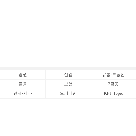
증권
산업
유통·부동산
금융
보험
2금융
경제·시사
오피니언
KFT Topic
전체서비스
Copyrightⓒ
한국금융신문 All Rights Reserved.