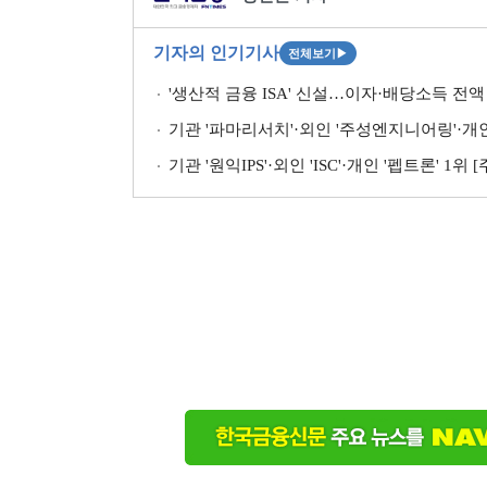
기자의 인기기사
전체보기
▶
'생산적 금융 ISA' 신설…이자·배당소득 전액 
기관 '파마리서치'·외인 '주성엔지니어링'·개인 '펩
기관 '원익IPS'·외인 'ISC'·개인 '펩트론' 1위