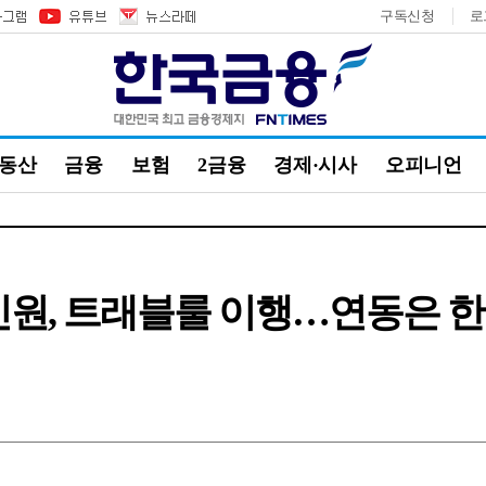
구독신청
로
부동산
금융
보험
2금융
경제·시사
오피니언
원, 트래블룰 이행…연동은 한