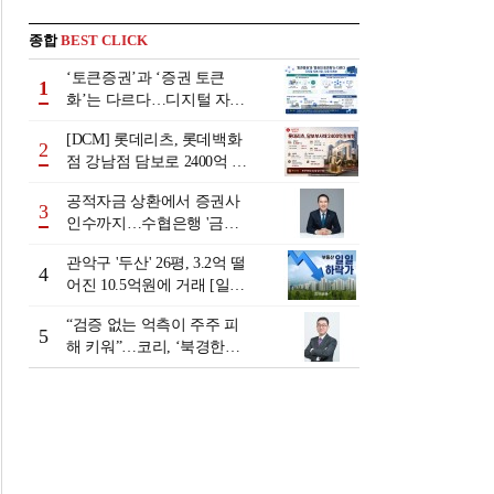
종합
BEST CLICK
‘토큰증권’과 ‘증권 토큰
1
화’는 다르다…디지털 자본
시장 다음 단계는
[DCM] 롯데리츠, 롯데백화
2
점 강남점 담보로 2400억 조
달…단기채 차환
공적자금 상환에서 증권사
3
인수까지…수협은행 '금융
그룹화' 25년 여정 [수협은
관악구 '두산' 26평, 3.2억 떨
행 금융그룹의 꿈①]
4
어진 10.5억원에 거래 [일일
하락가]
“검증 없는 억측이 주주 피
5
해 키워”…코리, ‘북경한미
미수채권 논란’ 정면 반박