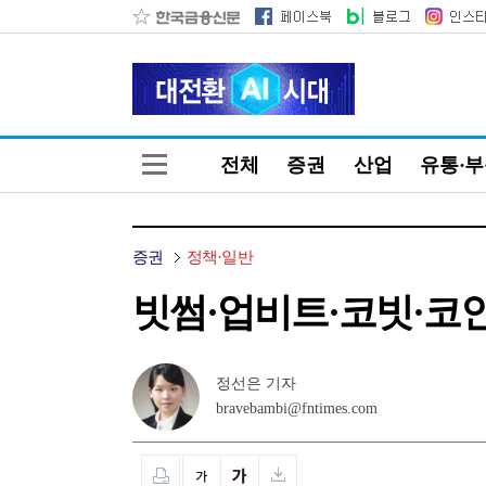
전체
증권
산업
유통·
증권
정책·일반
빗썸·업비트·코빗·코인
정선은 기자
bravebambi@fntimes.com