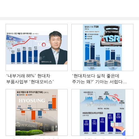
‘내부거래 88%ʼ 현대차
‘현대차보다 실적 좋은데
부품사업부 ‘현대모비스ʼ
주가는 왜?ʼ 기아는 서럽다
[정답은 TSR]