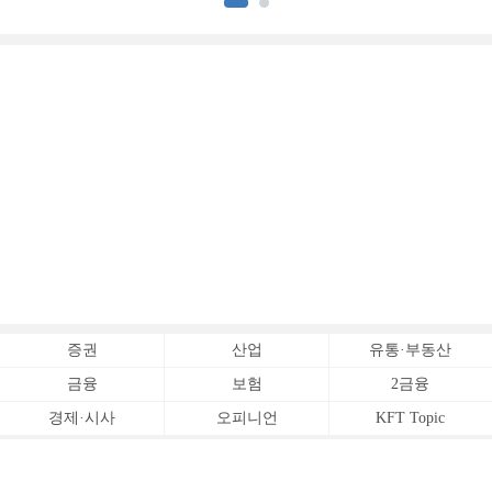
증권
산업
유통·부동산
금융
보험
2금융
경제·시사
오피니언
KFT Topic
전체서비스