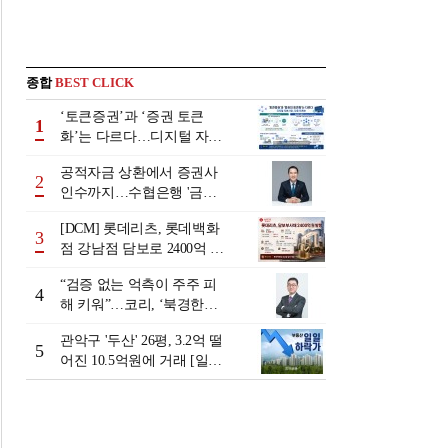
종합
BEST CLICK
‘토큰증권’과 ‘증권 토큰
1
화’는 다르다…디지털 자본
시장 다음 단계는
공적자금 상환에서 증권사
2
인수까지…수협은행 '금융
그룹화' 25년 여정 [수협은
[DCM] 롯데리츠, 롯데백화
행 금융그룹의 꿈①]
3
점 강남점 담보로 2400억 조
달…단기채 차환
“검증 없는 억측이 주주 피
4
해 키워”…코리, ‘북경한미
미수채권 논란’ 정면 반박
관악구 '두산' 26평, 3.2억 떨
5
어진 10.5억원에 거래 [일일
하락가]