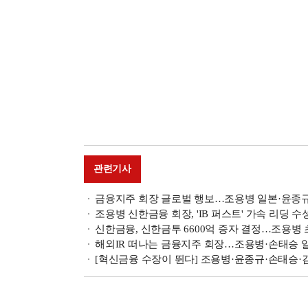
관련기사
금융지주 회장 글로벌 행보…조용병 일본·윤종규
조용병 신한금융 회장, 'IB 퍼스트' 가속 리딩 
신한금융, 신한금투 6600억 증자 결정…조용병 
해외IR 떠나는 금융지주 회장…조용병·손태승 
[혁신금융 수장이 뛴다] 조용병·윤종규·손태승