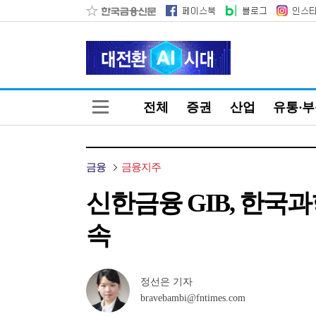
전체
증권
산업
유통·
금융
금융지주
신한금융 GIB, 한
속
정선은 기자
bravebambi@fntimes.com