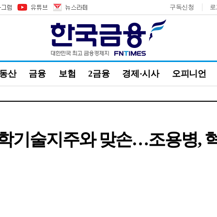
구독신청
로
부동산
금융
보험
2금융
경제·시사
오피니언
국과학기술지주와 맞손…조용병, 