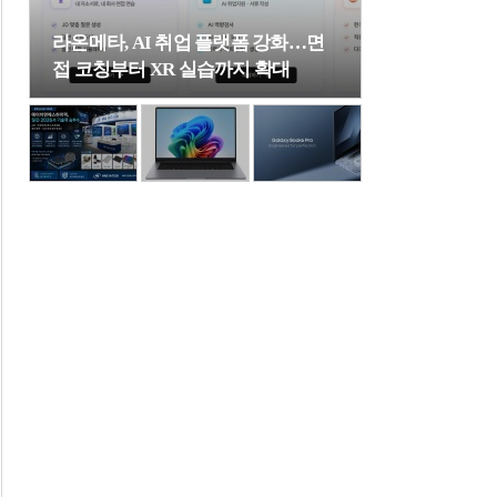
라온메타, AI 취업 플랫폼 강화…면
접 코칭부터 XR 실습까지 확대