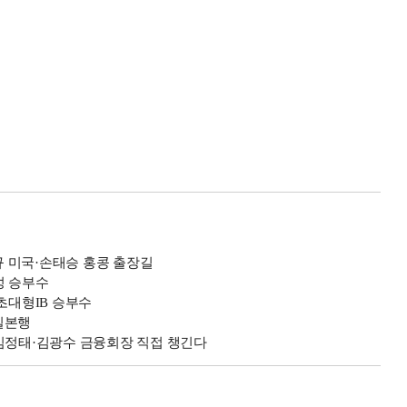
 미국·손태승 홍콩 출장길
수성 승부수
초대형IB 승부수
일본행
·김정태·김광수 금융회장 직접 챙긴다