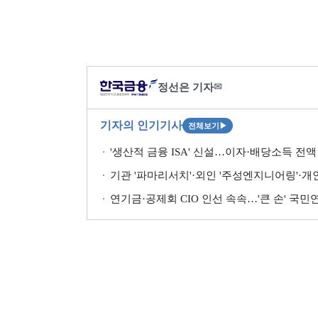
정선은 기자
✉
기자의 인기기사
전체보기
▶
'생산적 금융 ISA' 신설…이자·배당소득 전액 
기관 '파마리서치'·외인 '주성엔지니어링'·개인 '펩
연기금·공제회 CIO 인선 속속…'큰 손' 국