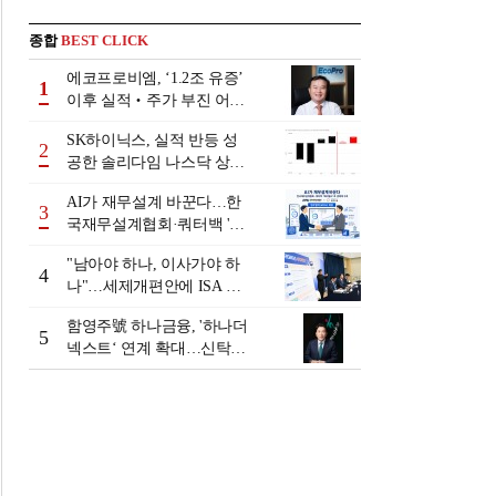
종합
BEST CLICK
에코프로비엠, ‘1.2조 유증’
1
이후 실적‧주가 부진 어쩌
나
SK하이닉스, 실적 반등 성
2
공한 솔리다임 나스닥 상장
검토
AI가 재무설계 바꾼다…한
3
국재무설계협회·쿼터백 '베
러웰스'로 생태계 구축
"남아야 하나, 이사가야 하
4
나"…세제개편안에 ISA 투
자자 셈법 복잡
함영주號 하나금융, '하나더
5
넥스트‘ 연계 확대…신탁수
수료 2배 증가 효과 [금융 시
니어 비즈니스 돋보기]