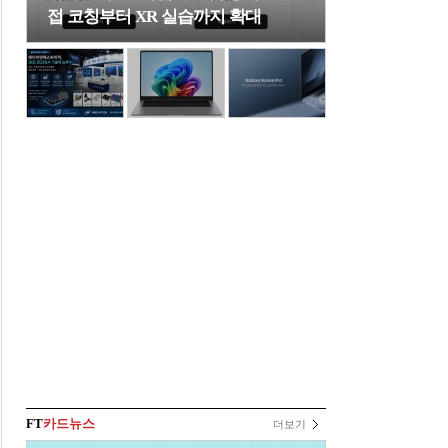
접 코칭부터 XR 실습까지 확대
FT
카드뉴스
더보기