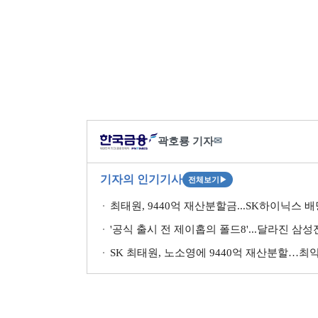
곽호룡 기자
✉
기자의 인기기사
전체보기
▶
최태원, 9440억 재산분할금...SK하이닉스 
'공식 출시 전 제이홉의 폴드8'...달라진 삼
SK 최태원, 노소영에 9440억 재산분할…최