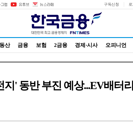
구독신청
로
부동산
금융
보험
2금융
경제·시사
오피니언
·전지' 동반 부진 예상...EV배