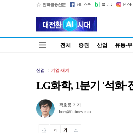
전체
증권
산업
유통·
산업
기업·재계
LG화학, 1분기 '석화
곽호룡 기자
horr@fntimes.com