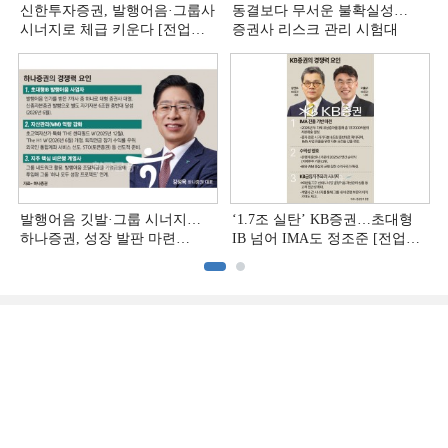
신한투자증권, 발행어음·그룹사
동결보다 무서운 불확실성…
시너지로 체급 키운다 [전업계
증권사 리스크 관리 시험대
추격하는 은행계 증권사 (4)]
발행어음 깃발·그룹 시너지…
‘1.7조 실탄’ KB증권…초대형
하나증권, 성장 발판 마련
IB 넘어 IMA도 정조준 [전업계
[전업계 추격하는 은행계
추격하는 은행계 증권사 (2)]
증권사 (3)]