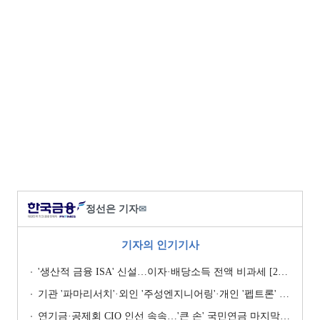
정선은 기자
✉
기자의 인기기사
'생산적 금융 ISA' 신설…이자·배당소득 전액 비과세 [2026 세제개편안]
기관 '파마리서치'·외인 '주성엔지니어링'·개인 '펩트론' 1위 [주간 코스닥 순매수- 2026년 7월27일~7월31일]
연기금·공제회 CIO 인선 속속…'큰 손' 국민연금 마지막 타자