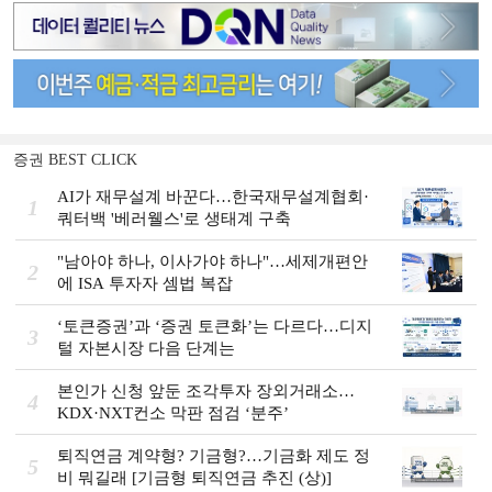
증권 BEST CLICK
AI가 재무설계 바꾼다…한국재무설계협회·
1
쿼터백 '베러웰스'로 생태계 구축
"남아야 하나, 이사가야 하나"…세제개편안
2
에 ISA 투자자 셈법 복잡
‘토큰증권’과 ‘증권 토큰화’는 다르다…디지
3
털 자본시장 다음 단계는
본인가 신청 앞둔 조각투자 장외거래소…
4
KDX·NXT컨소 막판 점검 ‘분주’
퇴직연금 계약형? 기금형?…기금화 제도 정
5
비 뭐길래 [기금형 퇴직연금 추진 (상)]