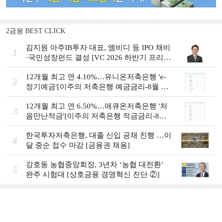
2금융 BEST CLICK
김지원 아주IB투자 대표, 엠비디 등 IPO 채비
1
·국민성장펀드 결성 [VC 2026 하반기 프리
뷰]
12개월 최고 연 4.10%…유니온저축은행 'e-
2
정기예금'[이주의 저축은행 예금금리-8월 2
주]
12개월 최고 연 6.50%…애큐온저축은행 '처
3
음만난적금'[이주의 저축은행 적금금리-8월
2주]
한국투자저축은행, 대졸 신입 공채 진행 …이
4
달 중순 접수 마감 [금융권 채용]
강호동 농협중앙회장, 3년차 ‘농협 대전환ʼ
5
완주 시험대 [상호금융 경영혁신 진단 ②]