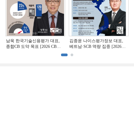
남욱 한국기술신용평가 대표,
김종윤 나이스평가정보 대표,
종합CB 도약 목표 [2026 CB사
베트남·SCB 역량 집중 [2026
하반기 전략 ③]
CB사 하반기 전략 ②]
(