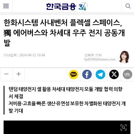
한화시스템 사내벤처 플렉셀 스페이스,
獨 에어버스와 차세대 우주 전지 공동개
발
기사입력 : 2024-08-22 10:46
신혜주 기자
hjs0509@fntimes.com
탠덤 태양전지 셀 활용 차세대 태양전지 모듈 개발 협력 의향
서 체결
저비용·고효율·빠른 생산·유연성 보유한 차별화된 태양전지 개
발 기대