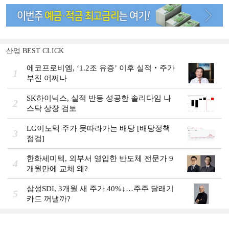
산업 BEST CLICK
에코프로비엠, ‘1.2조 유증’ 이후 실적‧주가
1
부진 어쩌나
SK하이닉스, 실적 반등 성공한 솔리다임 나
2
스닥 상장 검토
LG이노텍 주가 못따라가는 배당 [배당정책
3
점검]
한화세미텍, 외부서 영입한 반도체 전문가 9
4
개월만에 교체 왜?
삼성SDI, 3개월 새 주가 40%↓…주주 달래기
5
카드 꺼낼까?