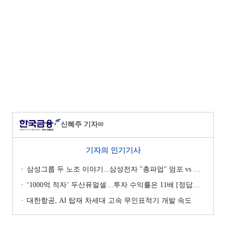
신혜주 기자
✉
기자의 인기기사
삼성그룹 두 노조 이야기...삼성전자 "총파업" 엄포 vs 삼성重 '노사 원팀' 자처
‘1000억 적자’ 두산퓨얼셀…투자 수익률은 11배 [정답은 TSR]
대한항공, AI 탑재 차세대 고속 무인표적기 개발 속도