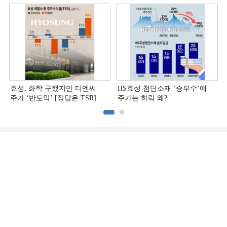
[정답은 TSR]
효성, 화학 구했지만 티엔씨
HS효성 첨단소재 ‘승부수’에
주가 ‘반토막’ [정답은 TSR]
주가는 하락 왜?