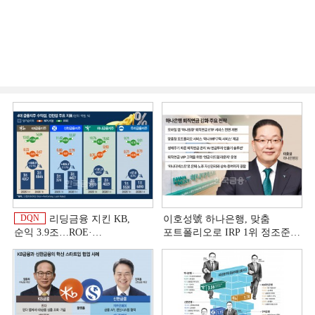
DQN
리딩금융 지킨 KB,
이호성號 하나은행, 맞춤
순익 3.9조…ROE·
포트폴리오로 IRP 1위 정조준
비용효율성까지 선두 [2026
[은행권 연금 방어전]
이
상반기 금융 리그테이블]