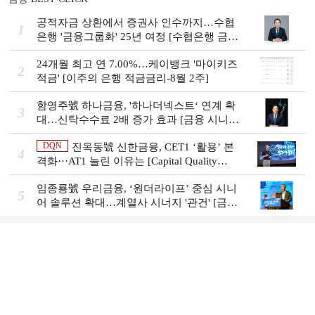
공적자금 상환에서 증권사 인수까지…수협
1
은행 '금융그룹화' 25년 여정 [수협은행 금융
그룹의 꿈①]
24개월 최고 연 7.00%…케이뱅크 '마이키즈
2
적금' [이주의 은행 적금금리-8월 2주]
함영주號 하나금융, '하나더넥스트‘ 연계 확
3
대…신탁수수료 2배 증가 효과 [금융 시니어
비즈니스 돋보기]
DQN
진옥동號 신한금융, CET1 ‘활용’ 본
4
격화···AT1 늘린 이유는 [Capital Quality
Review]
임종룡號 우리금융, ‘원더라이프’ 중심 시니
5
어 솔루션 확대…계열사 시너지 '관건' [금융
시니어 비즈니스 돋보기]