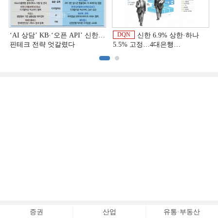
DQN
‘AI 상담’ KB·‘오픈 API’ 신한…
신한 6.9% 상한·하나
핀테크 전략 엇갈렸다
5.5% 고정…4대은행
중금리대출 승부수
이
증권
산업
유통·부동산