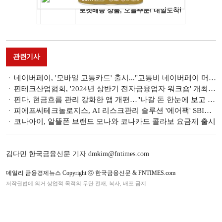
관련기사
네이버페이, '모바일 교통카드' 출시..."교통비 네이버페이 머니로 간편하게 결제"
핀테크산업협회, '2024년 상반기 전자금융업자 워크숍' 개최…"관련 정책 방향 공유"
핀다, 현금흐름 관리 강화한 앱 개편…"나갈 돈 한눈에 보고 관리한다"
피에프씨테크놀로지스, AI 리스크관리 솔루션 '에어팩' SBI저축은행 도입
코나아이, 알뜰폰 브랜드 모나와 코나카드 콜라보 요금제 출시
김다민 한국금융신문 기자 dmkim@fntimes.com
데일리 금융경제뉴스 Copyright ⓒ 한국금융신문 & FNTIMES.com
저작권법에 의거 상업적 목적의 무단 전재, 복사, 배포 금지