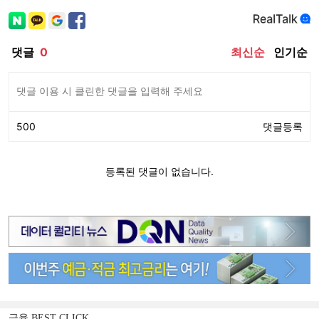
금융 BEST CLICK