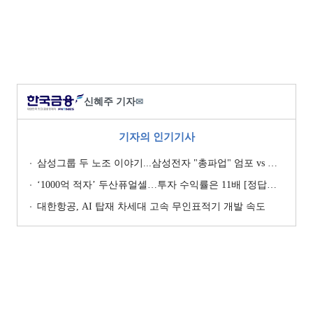
신혜주 기자
✉
기자의 인기기사
삼성그룹 두 노조 이야기...삼성전자 "총파업" 엄포 vs 삼성重 '노사 원팀' 자처
‘1000억 적자’ 두산퓨얼셀…투자 수익률은 11배 [정답은 TSR]
대한항공, AI 탑재 차세대 고속 무인표적기 개발 속도