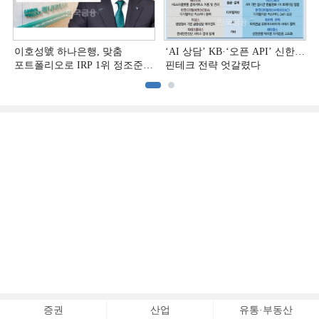
이호성號 하나은행, 맞춤
‘AI 상담’ KB·‘오픈 API’ 신한…
포트폴리오로 IRP 1위 정조준
핀테크 전략 엇갈렸다
[은행권 연금 방어전]
[
증권
산업
유통·부동산