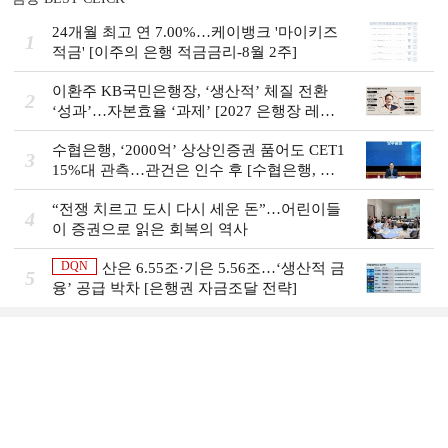
24개월 최고 연 7.00%…케이뱅크 '마이키즈
1
적금' [이주의 은행 적금금리-8월 2주]
이환주 KB국민은행장, ‘생산적’ 체질 전환
2
‘성과’…자본효율 ‘과제’ [2027 은행장 레이
스 개막]
수협은행, ‘2000억’ 상상인증권 품어도 CET1
3
15%대 관측…관건은 인수 후 [수협은행, 금
융그룹의 꿈②]
“전쟁 치르고 도시 다시 세운 돈”…어린이들
4
이 증권으로 읽은 회복의 역사
DQN
산은 6.55조·기은 5.56조…‘생산적 금
5
융ʼ 공급 박차 [은행권 자금조달 전략]