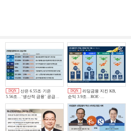
DQN
DQN
산은 6.55조·기은
리딩금융 지킨 KB,
5.56조…‘생산적 금융ʼ 공급
순익 3.9조…ROE·
박차 [은행권 자금조달 전략]
비용효율성까지 선두 [2026
상반기 금융 리그테이블]