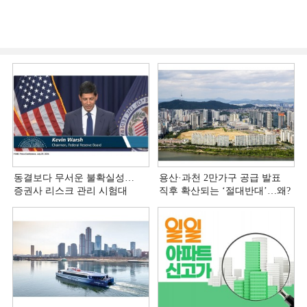
동결보다 무서운 불확실성…
용산·과천 2만가구 공급 발표
증권사 리스크 관리 시험대
직후 확산되는 ‘절대반대’…왜?