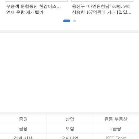
무승객 운항중인 한강버스…
용산구 ‘나인원한남’ 88평, 9억
언제 운항 재개될까
상승한 167억원에 거래 [일일
아파트 신고가]
증권
산업
유통·부동산
금융
보험
2금융
경제·시사
오피니언
KFT Topic