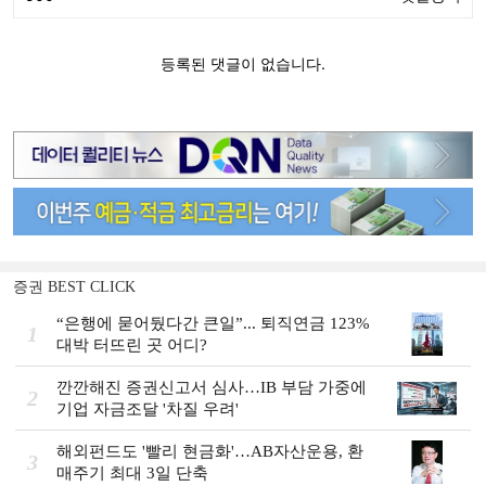
증권 BEST CLICK
“은행에 묻어뒀다간 큰일”... 퇴직연금 123%
1
대박 터뜨린 곳 어디?
깐깐해진 증권신고서 심사…IB 부담 가중에
2
기업 자금조달 '차질 우려'
해외펀드도 '빨리 현금화'…AB자산운용, 환
3
매주기 최대 3일 단축