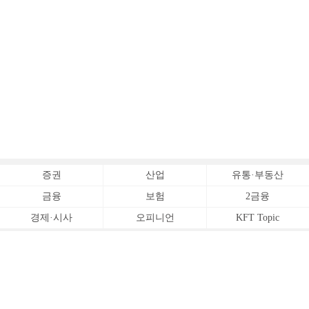
증권
산업
유통·부동산
금융
보험
2금융
경제·시사
오피니언
KFT Topic
전체서비스
Copyrightⓒ
한국금융신문 All Rights Reserved.