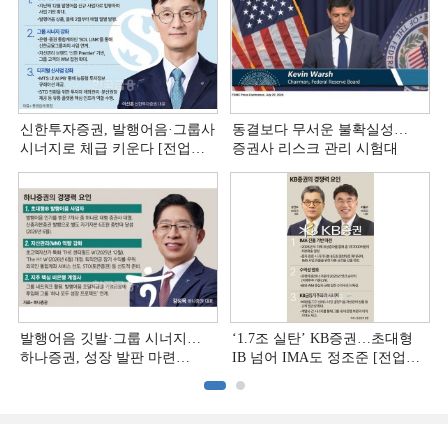
신한투자증권, 발행어음·그룹사
동결보다 무서운 불확실성…
시너지로 체급 키운다 [전업계
증권사 리스크 관리 시험대
추격하는 은행계 증권사 (4)]
발행어음 깃발·그룹 시너지…
‘1.7조 실탄’ KB증권…초대형
하나증권, 성장 발판 마련
IB 넘어 IMA도 정조준 [전업계
[전업계 추격하는 은행계
추격하는 은행계 증권사 (2)]
증권사 (3)]