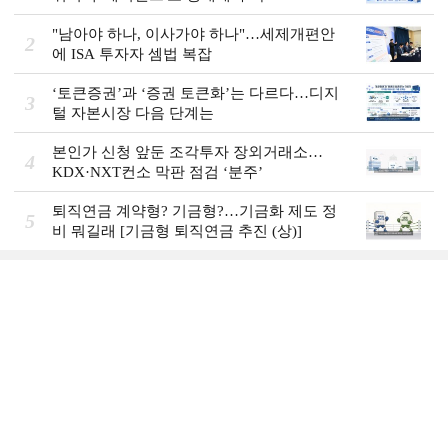
"남아야 하나, 이사가야 하나"…세제개편안
2
에 ISA 투자자 셈법 복잡
‘토큰증권’과 ‘증권 토큰화’는 다르다…디지
3
털 자본시장 다음 단계는
본인가 신청 앞둔 조각투자 장외거래소…
4
KDX·NXT컨소 막판 점검 ‘분주’
퇴직연금 계약형? 기금형?…기금화 제도 정
5
비 뭐길래 [기금형 퇴직연금 추진 (상)]