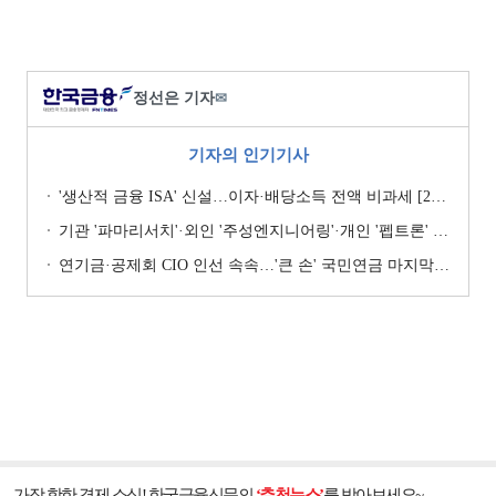
정선은 기자
✉
기자의 인기기사
'생산적 금융 ISA' 신설…이자·배당소득 전액 비과세 [2026 세제개편안]
기관 '파마리서치'·외인 '주성엔지니어링'·개인 '펩트론' 1위 [주간 코스닥 순매수- 2026년 7월27일~7월31일]
연기금·공제회 CIO 인선 속속…'큰 손' 국민연금 마지막 타자
가장 핫한 경제 소식! 한국금융신문의
‘추천뉴스’
를 받아보세요~