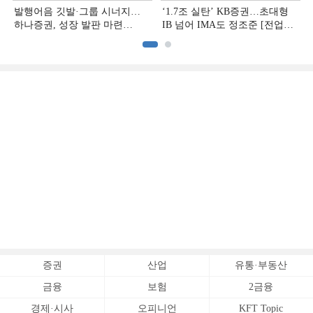
발행어음 깃발·그룹 시너지…
‘1.7조 실탄’ KB증권…초대형
하나증권, 성장 발판 마련
IB 넘어 IMA도 정조준 [전업계
[전업계 추격하는 은행계
추격하는 은행계 증권사 (2)]
증권사 (3)]
증권
산업
유통·부동산
금융
보험
2금융
경제·시사
오피니언
KFT Topic