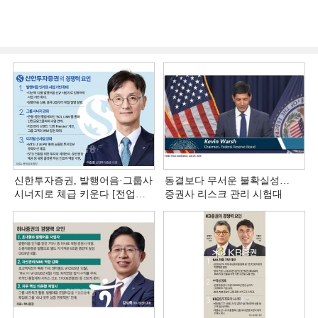
신한투자증권, 발행어음·그룹사
동결보다 무서운 불확실성…
시너지로 체급 키운다 [전업계
증권사 리스크 관리 시험대
추격하는 은행계 증권사 (4)]