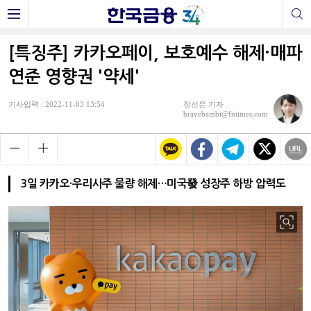
[특징주] 카카오페이, 보호예수 해제·매파
연준 영향권 '약세'
기사입력 : 2022-11-03 13:54
정선은 기자
bravebambi@fntimes.com
3일 카카오·우리사주 물량 해제…미국發 성장주 하방 압력도