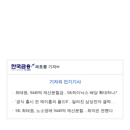
곽호룡 기자
✉
기자의 인기기사
최태원, 9440억 재산분할금...SK하이닉스 배당 확대하나?
'공식 출시 전 제이홉의 폴드8'...달라진 삼성전자 갤럭시 마케팅?
SK 최태원, 노소영에 9440억 재산분할…최악은 면했다