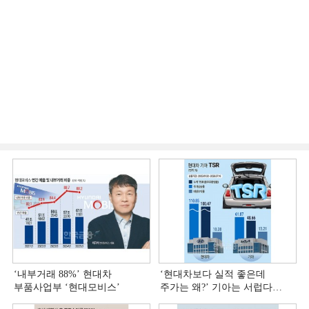
‘내부거래 88%ʼ 현대차
‘현대차보다 실적 좋은데
부품사업부 ‘현대모비스ʼ
주가는 왜?ʼ 기아는 서럽다
[정답은 TSR]