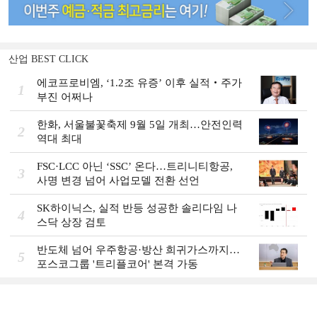
산업 BEST CLICK
에코프로비엠, ‘1.2조 유증’ 이후 실적‧주가
1
부진 어쩌나
한화, 서울불꽃축제 9월 5일 개최…안전인력
2
역대 최대
FSC·LCC 아닌 ‘SSC’ 온다…트리니티항공,
3
사명 변경 넘어 사업모델 전환 선언
SK하이닉스, 실적 반등 성공한 솔리다임 나
4
스닥 상장 검토
반도체 넘어 우주항공·방산 희귀가스까지…
5
포스코그룹 '트리플코어' 본격 가동