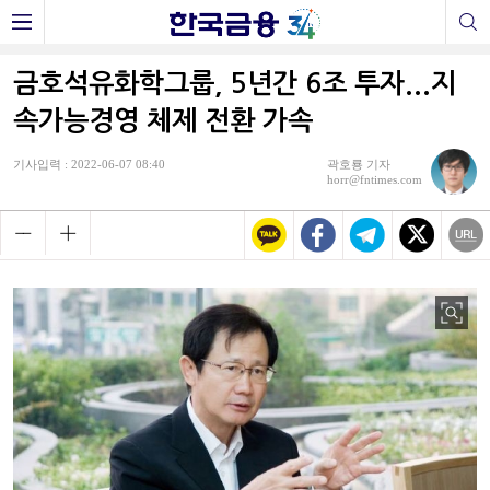
금호석유화학그룹, 5년간 6조 투자...지
속가능경영 체제 전환 가속
기사입력 : 2022-06-07 08:40
곽호룡 기자
horr@fntimes.com