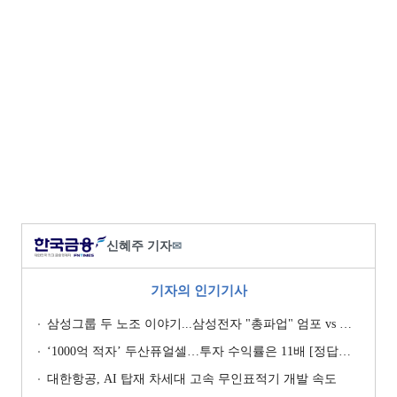
신혜주 기자
✉
기자의 인기기사
삼성그룹 두 노조 이야기...삼성전자 "총파업" 엄포 vs 삼성重 '노사 원팀' 자처
‘1000억 적자’ 두산퓨얼셀…투자 수익률은 11배 [정답은 TSR]
대한항공, AI 탑재 차세대 고속 무인표적기 개발 속도