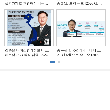
실천과제로 경영혁신 시동
종합CB 도약 목표 [2026 CB사
[상호금융 경영혁신 진단 ①]
하반기 전략 ③]
김종윤 나이스평가정보 대표,
홍두선 한국평가데이터 대표,
베트남·SCB 역량 집중 [2026
AI 신상품으로 승부수 [2026
CB사 하반기 전략 ②]
CB사 하반기 전략 ①]