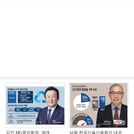
김인 MG중앙회장, 38개
남욱 한국기술신용평가 대표,