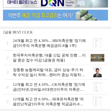
2금융 BEST CLICK
24개월 최고 연 4.30%…SBI저축은행 '정기예
1
금'[이주의 저축은행 예금금리-8월 1주]
한국투자저축은행, 대졸 신입 공채 진행 …이
2
달 중순 접수 마감 [금융권 채용]
장종환 농협캐피탈 대표, 금리 상승·주가 하
3
락 수익성 일시 하락…렌터카 중심 자동차금
융 성장세 [2026 금융사 상반기 실적]
12개월 최고 연 4.10%…CK저축은행 '정기예
4
금(인터넷,모바일,비대면)'[이주의 저축은행
예금금리-8월 1주]
12개월 최고 연 6.50%…애큐온저축은행 '처
5
음만난적금'[이주의 저축은행 적금금리-8월
1주]