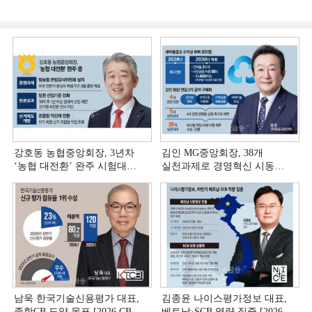
강호동 농협중앙회장, 3년차
김인 MG중앙회장, 38개
‘농협 대전환ʼ 완주 시험대
실천과제로 경영혁신 시동
[상호금융 경영혁신 진단 ②]
[상호금융 경영혁신 진단 ①]
남욱 한국기술신용평가 대표,
김종윤 나이스평가정보 대표,
종합CB 도약 목표 [2026 CB사
베트남·SCB 역량 집중 [2026