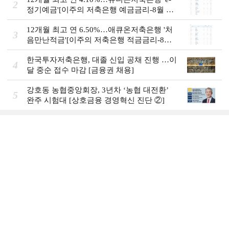
2
정기예금'[이주의 저축은행 예금금리-8월 2
주]
12개월 최고 연 6.50%…애큐온저축은행 '처
3
음만난적금'[이주의 저축은행 적금금리-8월
2주]
한국투자저축은행, 대졸 신입 공채 진행 …이
4
달 중순 접수 마감 [금융권 채용]
강호동 농협중앙회장, 3년차 ‘농협 대전환ʼ
5
완주 시험대 [상호금융 경영혁신 진단 ②]