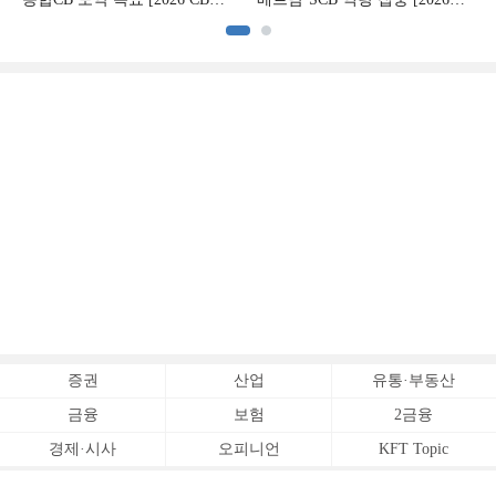
하반기 전략 ③]
CB사 하반기 전략 ②]
(
증권
산업
유통·부동산
금융
보험
2금융
경제·시사
오피니언
KFT Topic