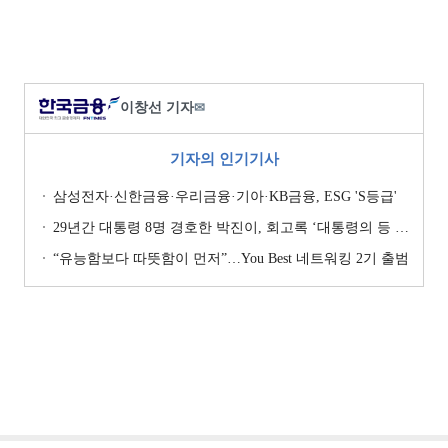
이창선 기자
✉
기자의 인기기사
삼성전자·신한금융·우리금융·기아·KB금융, ESG 'S등급'
29년간 대통령 8명 경호한 박진이, 회고록 ‘대통령의 등 뒤 1미터’ 출간
“유능함보다 따뜻함이 먼저”…You Best 네트워킹 2기 출범