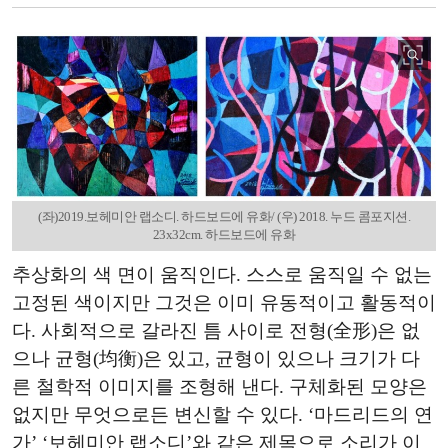
(좌)2019.보헤미안 랩소디. 하드보드에 유화/ (우) 2018. 누드 콤포지션.
23x32cm. 하드보드에 유화
추상화의 색 면이 움직인다. 스스로 움직일 수 없는
고정된 색이지만 그것은 이미 유동적이고 활동적이
다. 사회적으로 갈라진 틈 사이로 전형(全形)은 없
으나 균형(均衡)은 있고, 균형이 있으나 크기가 다
른 철학적 이미지를 조형해 낸다. 구체화된 모양은
없지만 무엇으로든 변신할 수 있다. ‘마드리드의 연
가’ ‘보헤미안 랩소디’와 같은 제목으로 소리가 이