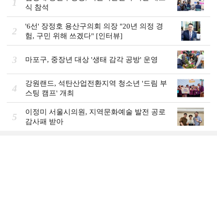
1
식 참석
'6선' 장정호 용산구의회 의장 "20년 의정 경
2
험, 구민 위해 쓰겠다" [인터뷰]
3
마포구, 중장년 대상 '생태 감각 공방' 운영
강원랜드, 석탄산업전환지역 청소년 '드림 부
4
스팅 캠프' 개최
이정미 서울시의원, 지역문화예술 발전 공로
5
감사패 받아