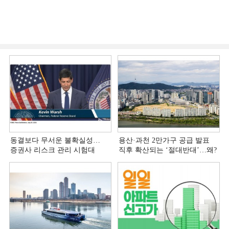
동결보다 무서운 불확실성…
용산·과천 2만가구 공급 발표
증권사 리스크 관리 시험대
직후 확산되는 ‘절대반대’…왜?