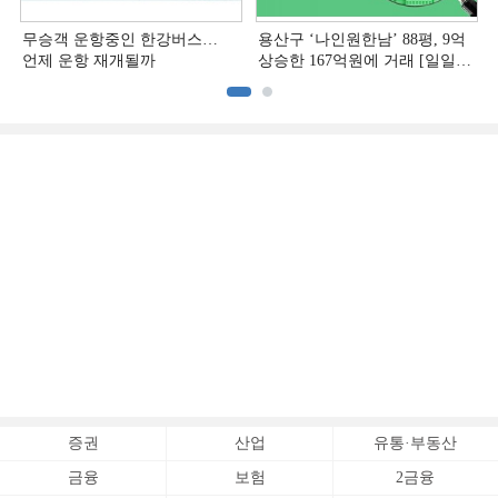
무승객 운항중인 한강버스…
용산구 ‘나인원한남’ 88평, 9억
언제 운항 재개될까
상승한 167억원에 거래 [일일
아파트 신고가]
증권
산업
유통·부동산
금융
보험
2금융