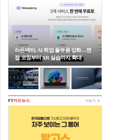
라온메타, AI 취업 플랫폼 강화…면
접 코칭부터 XR 실습까지 확대
FT
카드뉴스
더보기