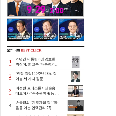
오피니언
BEST CLICK
29년간 대통령 8명 경호한
1
박진이, 회고록 ‘대통령의
등 뒤 1미터’ 출간
[현장 칼럼] 10주년 ISA, 짚
2
어볼 세 가지 질문
이성원 트러스톤자산운용
3
대표이사 “주주관여 활동 기
업가치 제고…자본시장 워
손웅정의 ‘지도자의 길’ [마
치독 역할”
4
음을 여는 인맥관리 77]