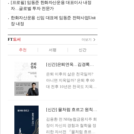
[프로필] 임동준 한화자산운용 대표이사 내정
자…글로벌 투자 전문가
한화자산운용 신임 대표에 임동준 전략사업Unit
장 내정
FT
도서
더보기
추천
서평
신간
[신간]은퇴연옥…김경록의 은퇴 후 삶의 나침반
은퇴 이후의 삶은 천국일까?
아니면 지옥일까? 은퇴 후 60
대 전후 10년은 천국도 지옥도
아닌 '연옥'이라 개념이 등장해
화제를 모으고 있다.투자 전문
가이자 은퇴연구소장으로서의
[신간] 물처럼 흐르고 원칙으로 서다…김용환의 통찰을 담다
은퇴 설계를 가이드해 온 김경
록 옵투스자산운용의 고문이
김용환 전 NH농협금융지주 회
신간 『은퇴연옥』을 내놓았
장이 자신의 경험과 철학을 정
다.단테는 지옥을 '모든 희망을
리한 자서전 『물처럼 흐르고