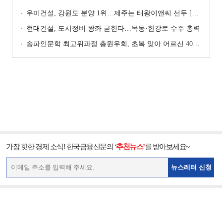
우미건설, 강원도 분양 1위…제주는 태왕이앤씨 선두 [이 지역 분양왕-강원·제주]
현대건설, 도시정비 왕좌 굳힌다…목동·한강로 수주 총력
송파인문학 최고위과정 총원우회, 초복 맞아 어르신 400명에 삼계탕 나눔
가장 핫한 경제 소식! 한국금융신문의
‘추천뉴스’
를 받아보세요~
뉴스레터 신청