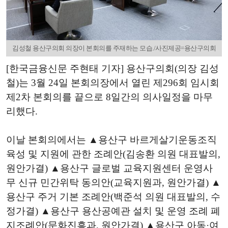
김성철 용산구의회 의장이 본회의를 주재하는 모습./사진제공=용산구의회
[한국금융신문 주현태 기자] 용산구의회(의장 김성
철)는 3월 24일 본회의장에서 열린 제296회 임시회
제2차 본회의를 끝으로 8일간의 의사일정을 마무
리했다.
이날 본회의에서는 ▲용산구 바르게살기운동조직
육성 및 지원에 관한 조례안(김송환 의원 대표발의,
원안가결) ▲용산구 글로벌 교육지원센터 운영사
무 신규 민간위탁 동의안(교육지원과, 원안가결) ▲
용산구 주거 기본 조례안(백준석 의원 대표발의, 수
정가결) ▲용산구 용산공예관 설치 및 운영 조례 폐
지조례안(문화진흥과, 원안가결) ▲용산구 아동·여