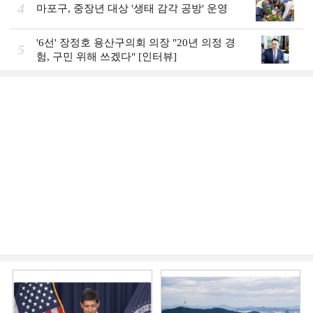
4
마포구, 중장년 대상 '생태 감각 공방' 운영
'6선' 장정호 용산구의회 의장 "20년 의정 경
5
험, 구민 위해 쓰겠다" [인터뷰]