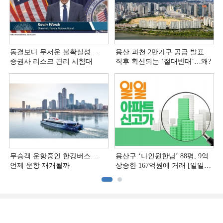
동결보다 무서운 불확실성…
용산·과천 2만가구 공급 발표
증권사 리스크 관리 시험대
직후 확산되는 ‘절대반대’…왜?
무승객 운항중인 한강버스…
용산구 ‘나인원한남’ 88평, 9억
언제 운항 재개될까
상승한 167억원에 거래 [일일
아파트 신고가]