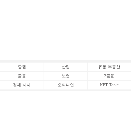
증권
산업
유통·부동산
금융
보험
2금융
경제·시사
오피니언
KFT Topic
전체서비스
Copyrightⓒ
한국금융신문 All Rights Reserved.