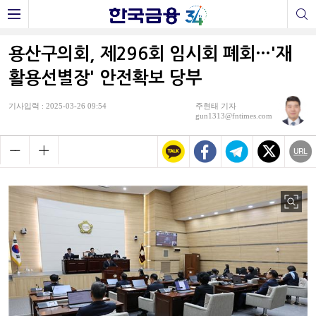
용산구의회, 제296회 임시회 폐회…'재
활용선별장' 안전확보 당부
기사입력 : 2025-03-26 09:54
주현태 기자
gun1313@fntimes.com