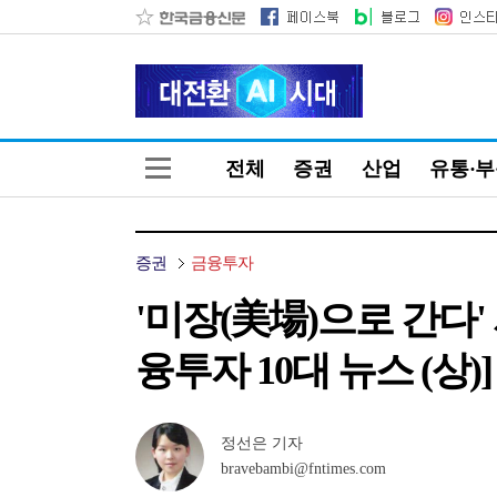
전체
증권
산업
유통·
증권
금융투자
'미장(美場)으로 간다'
융투자 10대 뉴스 (상)]
정선은 기자
bravebambi@fntimes.com