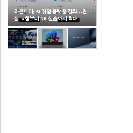
라온메타, AI 취업 플랫폼 강화…면
접 코칭부터 XR 실습까지 확대