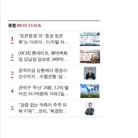
종합
BEST CLICK
‘토큰증권’과 ‘증권 토큰
1
화’는 다르다…디지털 자본
시장 다음 단계는
[DCM] 롯데리츠, 롯데백화
2
점 강남점 담보로 2400억 조
달…단기채 차환
공적자금 상환에서 증권사
3
인수까지…수협은행 '금융
그룹화' 25년 여정 [수협은
관악구 '두산' 26평, 3.2억 떨
행 금융그룹의 꿈①]
4
어진 10.5억원에 거래 [일일
하락가]
“검증 없는 억측이 주주 피
5
해 키워”…코리, ‘북경한미
미수채권 논란’ 정면 반박