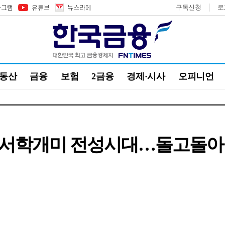
구독신청
로
부동산
금융
보험
2금융
경제·시사
오피니언
 서학개미 전성시대…돌고돌아 금투