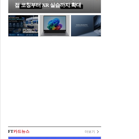
접 코칭부터 XR 실습까지 확대
FT
카드뉴스
더보기