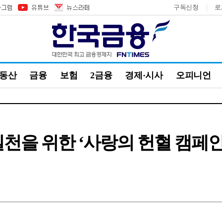
구독신청
로
부동산
금융
보험
2금융
경제·시사
오피니언
실천을 위한 ‘사랑의 헌혈 캠페인