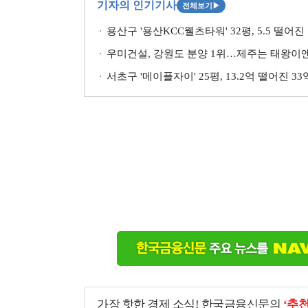
기자의 인기기사
전체보기
▶
용산구 '용산KCC웰츠타워' 32평, 5.5 떨어진
우미건설, 강원도 분양 1위…제주는 태왕이앤
서초구 '메이플자이' 25평, 13.2억 떨어진 3
가장 핫한 경제 소식! 한국금융신문의
‘추