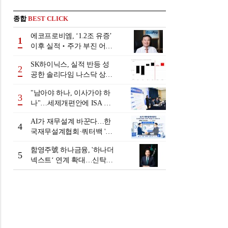
종합
BEST CLICK
에코프로비엠, ‘1.2조 유증’
1
이후 실적‧주가 부진 어쩌
나
SK하이닉스, 실적 반등 성
2
공한 솔리다임 나스닥 상장
검토
"남아야 하나, 이사가야 하
3
나"…세제개편안에 ISA 투
자자 셈법 복잡
AI가 재무설계 바꾼다…한
4
국재무설계협회·쿼터백 '베
러웰스'로 생태계 구축
함영주號 하나금융, '하나더
5
넥스트‘ 연계 확대…신탁수
수료 2배 증가 효과 [금융 시
니어 비즈니스 돋보기]