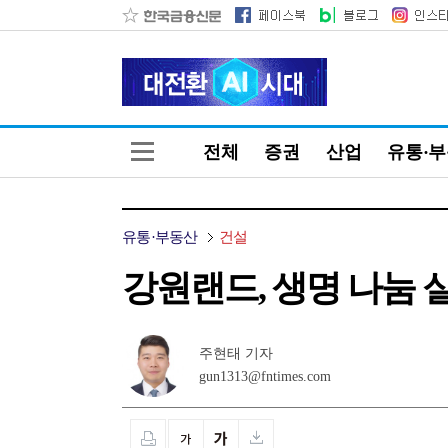
전체
증권
산업
유통·
유통·부동산
건설
강원랜드, 생명 나눔 
주현태 기자
gun1313@fntimes.com