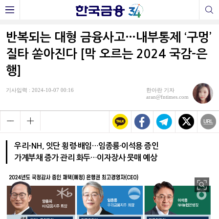
반복되는 대형 금융사고…내부통제 ‘구멍’
질타 쏟아진다 [막 오르는 2024 국감-은
행]
기사입력 : 2024-10-07 00:16
한아란 기자
aran@fntimes.com
우리-NH, 잇단 횡령·배임…임종룡·이석용 증인
가계부채 증가 관리 화두…이자장사 뭇매 예상