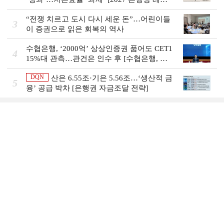
스 개막]
“전쟁 치르고 도시 다시 세운 돈”…어린이들
3
이 증권으로 읽은 회복의 역사
수협은행, ‘2000억’ 상상인증권 품어도 CET1
4
15%대 관측…관건은 인수 후 [수협은행, 금
융그룹의 꿈②]
DQN
산은 6.55조·기은 5.56조…‘생산적 금
5
융ʼ 공급 박차 [은행권 자금조달 전략]