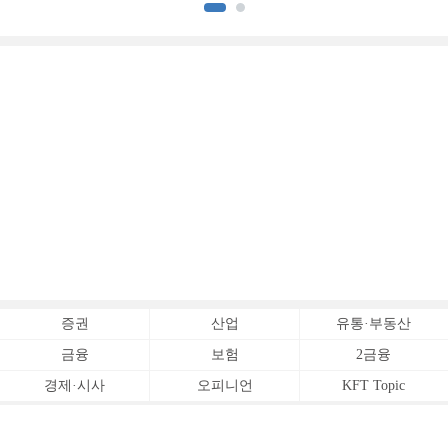
[
증권
산업
유통·부동산
금융
보험
2금융
경제·시사
오피니언
KFT Topic
전체서비스