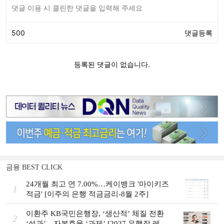
금융 BEST CLICK
24개월 최고 연 7.00%…케이뱅크 '마이키즈
1
적금' [이주의 은행 적금금리-8월 2주]
이환주 KB국민은행장, ‘생산적’ 체질 전환
2
‘성과’…자본효율 ‘과제’ [2027 은행장 레이