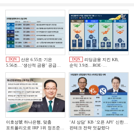
DQN
DQN
산은 6.55조·기은
리딩금융 지킨 KB,
5.56조…‘생산적 금융ʼ 공급
순익 3.9조…ROE·
박차 [은행권 자금조달 전략]
비용효율성까지 선두 [2026
상반기 금융 리그테이블]
이호성號 하나은행, 맞춤
‘AI 상담’ KB·‘오픈 API’ 신한…
포트폴리오로 IRP 1위 정조준
핀테크 전략 엇갈렸다
[은행권 연금 방어전]