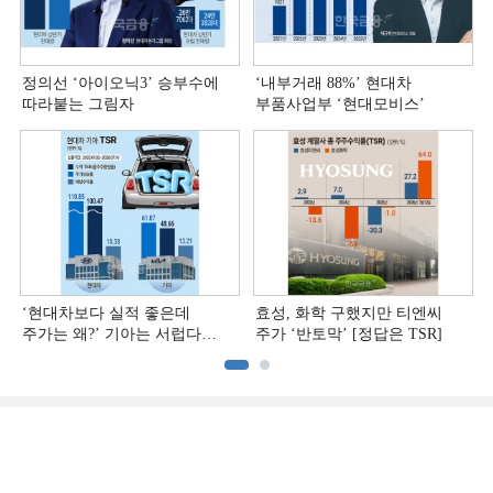
정의선 ‘아이오닉3ʼ 승부수에
‘내부거래 88%ʼ 현대차
따라붙는 그림자
부품사업부 ‘현대모비스ʼ
‘현대차보다 실적 좋은데
효성, 화학 구했지만 티엔씨
주가는 왜?ʼ 기아는 서럽다
주가 ‘반토막’ [정답은 TSR]
[정답은 TSR]