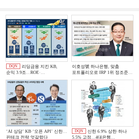
DQN
리딩금융 지킨 KB,
이호성號 하나은행, 맞춤
순익 3.9조…ROE·
포트폴리오로 IRP 1위 정조준
비용효율성까지 선두 [2026
[은행권 연금 방어전]
이
상반기 금융 리그테이블]
DQN
‘AI 상담’ KB·‘오픈 API’ 신한…
신한 6.9% 상한·하나
핀테크 전략 엇갈렸다
5.5% 고정…4대은행