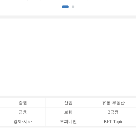
중금리대출 승부수
이
증권
산업
유통·부동산
금융
보험
2금융
경제·시사
오피니언
KFT Topic