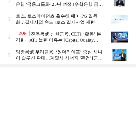
2
은행 '금융그룹화' 25년 여정 [수협은행 금융
그룹의 꿈①]
토스, 토스페이먼츠 흡수해 페이·PG 일원
3
화…결제사업 속도 [토스 결제사업 재편]
DQN
진옥동號 신한금융, CET1 ‘활용’ 본
4
격화···AT1 늘린 이유는 [Capital Quality
Review]
임종룡號 우리금융, ‘원더라이프’ 중심 시니
5
어 솔루션 확대…계열사 시너지 '관건' [금융
시니어 비즈니스 돋보기]