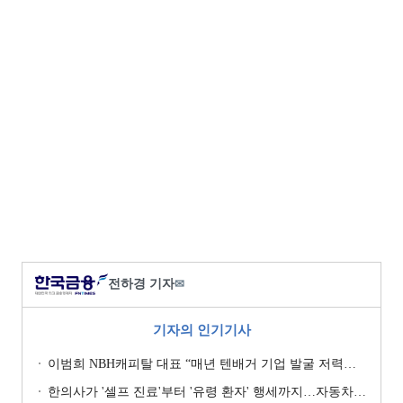
전하경 기자
✉
기자의 인기기사
이범희 NBH캐피탈 대표 “매년 텐배거 기업 발굴 저력…올해 ROE 20% 목표”
한의사가 '셀프 진료'부터 '유령 환자' 행세까지…자동차보험 악용 심각 [경상환자 8주룰 도입 초읽기]