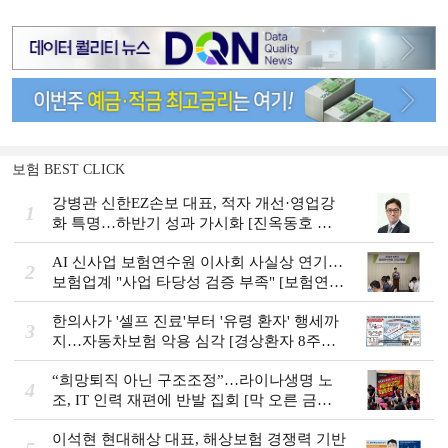
보험 BEST CLICK
강병관 신한EZ손보 대표, 적자 개선·영업강
1
화 특명…하반기 성과 가시화 [진옥동호 신
한금융, 부스트업 점검]
AI 신사업 보험연수원 이사회 사실상 연기…
2
보험업계 "사업 타당성 검증 부족" [보험연수
원 AI사업 논란]
한의사가 '셀프 진료'부터 '유령 환자' 행세까
3
지…자동차보험 악용 심각 [경상환자 8주룰
도입 초읽기]
“희망퇴직 아닌 구조조정”…라이나생명 노
4
조, IT 인력 재편에 반발 집회 [막 오른 금융
권 하투(夏鬪)]
이석현 현대해상 대표, 해상보험 경쟁력 기반