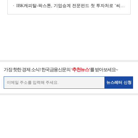
IBK캐피탈-팍스톤, 기업승계 전문펀드 첫 투자처로 ‘씨엠디기술단’ 낙점 [캐피탈사 돋보기]
가장 핫한 경제 소식! 한국금융신문의
‘추천뉴스’
를 받아보세요~
뉴스레터 신청