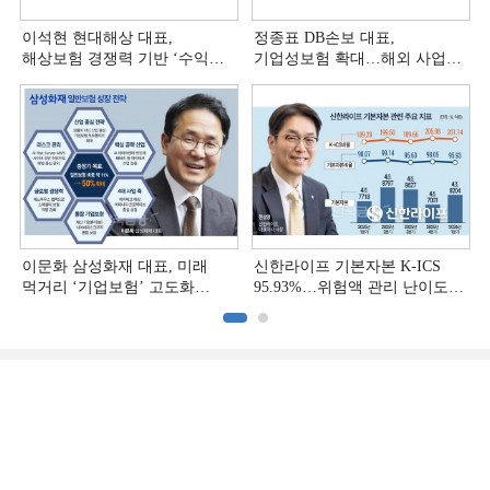
이석현 현대해상 대표,
정종표 DB손보 대표,
해상보험 경쟁력 기반 ‘수익
기업성보험 확대…해외 사업
다변화ʼ [손보사 일반보험 전략
다변화 [손보사 일반보험 전략
(3)]
(2)]
이문화 삼성화재 대표, 미래
신한라이프 기본자본 K-ICS
먹거리 ‘기업보험’ 고도화
95.93%…위험액 관리 난이도
[손보사 일반보험 전략 (1)]
상승 [보험사 기본자본 점검]