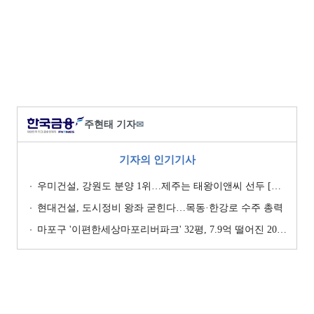
주현태 기자
✉
기자의 인기기사
우미건설, 강원도 분양 1위…제주는 태왕이앤씨 선두 [이 지역 분양왕-강원·제주]
현대건설, 도시정비 왕좌 굳힌다…목동·한강로 수주 총력
마포구 '이편한세상마포리버파크' 32평, 7.9억 떨어진 20.4억원에 거래 [일일 하락가]