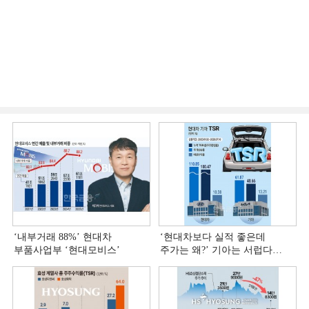
‘내부거래 88%ʼ 현대차
‘현대차보다 실적 좋은데
부품사업부 ‘현대모비스ʼ
주가는 왜?ʼ 기아는 서럽다
[정답은 TSR]