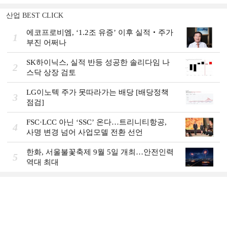
산업 BEST CLICK
에코프로비엠, ‘1.2조 유증’ 이후 실적‧주가
1
부진 어쩌나
SK하이닉스, 실적 반등 성공한 솔리다임 나
2
스닥 상장 검토
LG이노텍 주가 못따라가는 배당 [배당정책
3
점검]
FSC·LCC 아닌 ‘SSC’ 온다…트리니티항공,
4
사명 변경 넘어 사업모델 전환 선언
한화, 서울불꽃축제 9월 5일 개최…안전인력
5
역대 최대