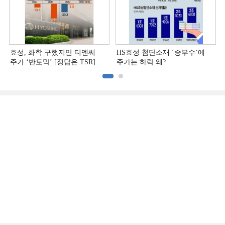
효성, 화학 구했지만 티엔씨
HS효성 첨단소재 ‘승부수’에
주가 ‘반토막’ [정답은 TSR]
주가는 하락 왜?