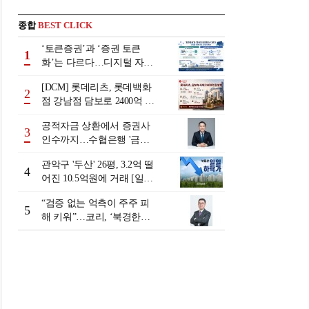
종합
BEST CLICK
‘토큰증권’과 ‘증권 토큰
1
화’는 다르다…디지털 자본
시장 다음 단계는
[DCM] 롯데리츠, 롯데백화
2
점 강남점 담보로 2400억 조
달…단기채 차환
공적자금 상환에서 증권사
3
인수까지…수협은행 '금융
그룹화' 25년 여정 [수협은
관악구 '두산' 26평, 3.2억 떨
행 금융그룹의 꿈①]
4
어진 10.5억원에 거래 [일일
하락가]
“검증 없는 억측이 주주 피
5
해 키워”…코리, ‘북경한미
미수채권 논란’ 정면 반박