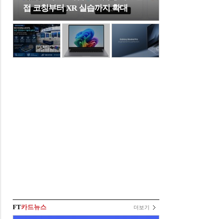
접 코칭부터 XR 실습까지 확대
FT
카드뉴스
더보기