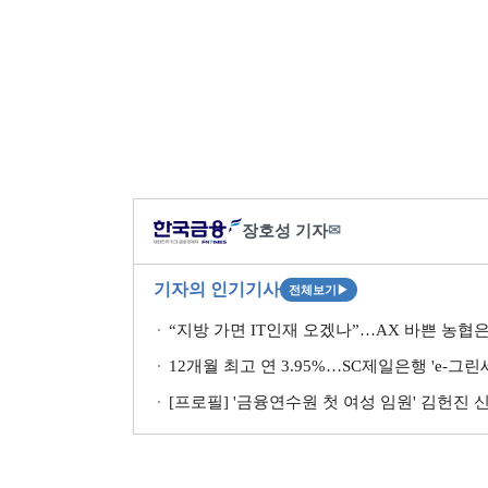
장호성 기자
✉
기자의 인기기사
전체보기
▶
“지방 가면 IT인재 오겠나”…AX 바쁜 농협은
12개월 최고 연 3.95%…SC제일은행 'e-그
[프로필] '금융연수원 첫 여성 임원' 김헌진 