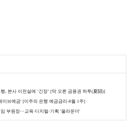
행, 본사 이전설에 ‘긴장’ [막 오른 금융권 하투(夏鬪)]
린세이브예금' [이주의 은행 예금금리-8월 1주]
신임 부원장···교육·디지털·기획 '올라운더'