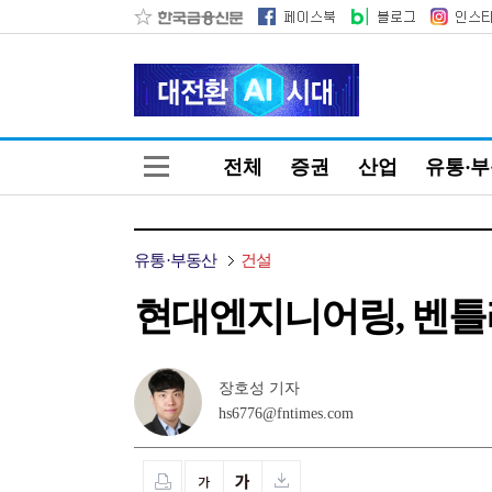
전체
증권
산업
유통·
유통·부동산
건설
현대엔지니어링, 벤틀
장호성 기자
hs6776@fntimes.com