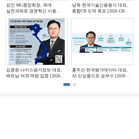
김인 MG중앙회장, 38개
남욱 한국기술신용평가 대표,
실천과제로 경영혁신 시동
종합CB 도약 목표 [2026 CB사
[상호금융 경영혁신 진단 ①]
하반기 전략 ③]
김종윤 나이스평가정보 대표,
홍두선 한국평가데이터 대표,
베트남·SCB 역량 집중 [2026
AI 신상품으로 승부수 [2026
CB사 하반기 전략 ②]
CB사 하반기 전략 ①]