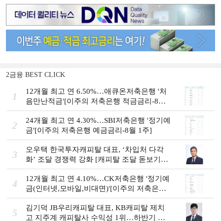
2금융 BEST CLICK
12개월 최고 연 6.50%…애큐온저축은행 '처
1
음만난적금'[이주의 저축은행 적금금리-8월
1주]
24개월 최고 연 4.30%…SBI저축은행 '정기예
2
금'[이주의 저축은행 예금금리-8월 1주]
오우택 한국투자캐피탈 대표, ‘차입처 다각
3
화ʼ 조달 경쟁력 강화 [캐피탈 조달 돋보기
(12)]
12개월 최고 연 4.10%…CK저축은행 '정기예
4
금(인터넷,모바일,비대면)'[이주의 저축은행
예금금리-8월 1주]
김기덕 JB우리캐피탈 대표, KB캐피탈 제치
5
고 지주계 캐피탈사 수익성 1위…하반기 외