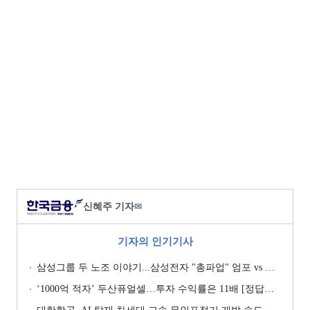
신혜주 기자
✉
기자의 인기기사
삼성그룹 두 노조 이야기...삼성전자 "총파업" 엄포 vs 삼성重 '노사 원팀' 자처
‘1000억 적자’ 두산퓨얼셀…투자 수익률은 11배 [정답은 TSR]