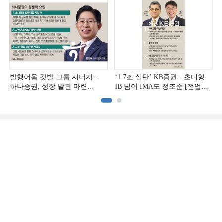
발행어음 깃발·그룹 시너지…
‘1.7조 실탄’ KB증권…초대형
하나증권, 성장 발판 마련
IB 넘어 IMA도 정조준 [전업계
[전업계 추격하는 은행계
추격하는 은행계 증권사 (2)]
증권사 (3)]