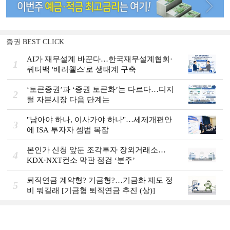
증권 BEST CLICK
AI가 재무설계 바꾼다…한국재무설계협회·
1
쿼터백 '베러웰스'로 생태계 구축
‘토큰증권’과 ‘증권 토큰화’는 다르다…디지
2
털 자본시장 다음 단계는
"남아야 하나, 이사가야 하나"…세제개편안
3
에 ISA 투자자 셈법 복잡
본인가 신청 앞둔 조각투자 장외거래소…
4
KDX·NXT컨소 막판 점검 ‘분주’
퇴직연금 계약형? 기금형?…기금화 제도 정
5
비 뭐길래 [기금형 퇴직연금 추진 (상)]