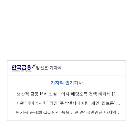
정선은 기자
✉
기자의 인기기사
'생산적 금융 ISA' 신설…이자·배당소득 전액 비과세 [2026 세제개편안]
기관 '파마리서치'·외인 '주성엔지니어링'·개인 '펩트론' 1위 [주간 코스닥 순매수- 2026년 7월27일~7월31일]
연기금·공제회 CIO 인선 속속…'큰 손' 국민연금 마지막 타자