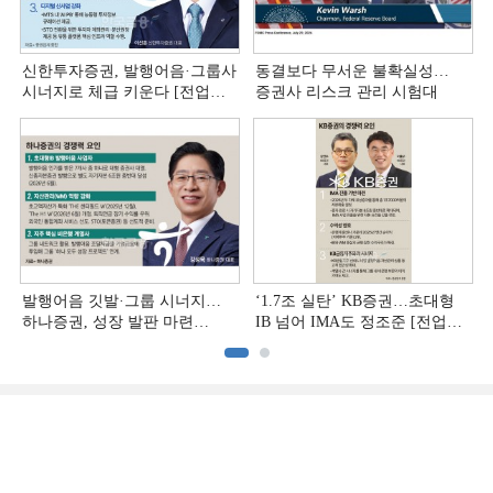
신한투자증권, 발행어음·그룹사
동결보다 무서운 불확실성…
시너지로 체급 키운다 [전업계
증권사 리스크 관리 시험대
추격하는 은행계 증권사 (4)]
발행어음 깃발·그룹 시너지…
‘1.7조 실탄’ KB증권…초대형
하나증권, 성장 발판 마련
IB 넘어 IMA도 정조준 [전업계
[전업계 추격하는 은행계
추격하는 은행계 증권사 (2)]
증권사 (3)]