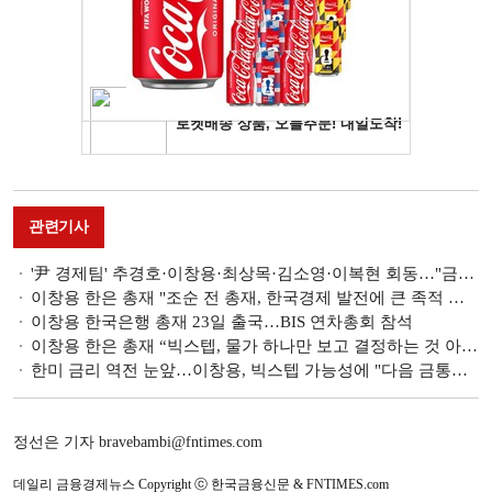
관련기사
'尹 경제팀' 추경호·이창용·최상목·김소영·이복현 회동…"금리상승기 리스크 요인 선제 대응"
이창용 한은 총재 "조순 전 총재, 한국경제 발전에 큰 족적 남긴 분"
이창용 한국은행 총재 23일 출국…BIS 연차총회 참석
이창용 한은 총재 “빅스텝, 물가 하나만 보고 결정하는 것 아냐”
한미 금리 역전 눈앞…이창용, 빅스텝 가능성에 "다음 금통위까지 시장반응 보고 결정할 문제"
정선은 기자 bravebambi@fntimes.com
데일리 금융경제뉴스 Copyright ⓒ 한국금융신문 & FNTIMES.com