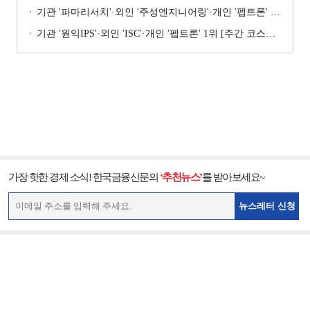
기관 '파마리서치'·외인 '주성엔지니어링'·개인 '펩트론' 1위 [주간 코스닥 순매수- 2026년 7월27일~7월31일]
기관 '원익IPS'·외인 'ISC'·개인 '펩트론' 1위 [주간 코스닥 순매수- 2026년 7월6일~7월10일]
가장 핫한 경제 소식! 한국금융신문의
‘추천뉴스’
를 받아보세요~
뉴스레터 신청